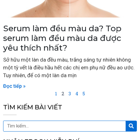
Serum làm đều màu da? Top
serum làm đều màu da được
yêu thích nhất?
Sở hữu một làn da đều màu, trắng sáng tự nhiên không
một tỳ vết là điều hầu hết các chị em phụ nữ đều ao ước.
Tuy nhiên, để có một làn da mịn
Đọc tiếp »
1
2
3
4
5
TÌM KIẾM BÀI VIẾT
Tìm
Tìm
kiế
kiếm