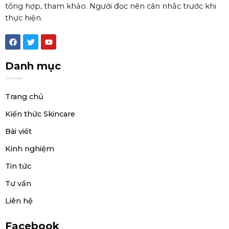
tổng hợp, tham khảo. Người đọc nên cân nhắc trước khi
thực hiện.
F
T
Y
a
w
o
c
i
u
e
t
t
Danh mục
b
t
u
o
e
b
o
r
e
k
Trang chủ
Kiến thức Skincare
Bài viết
Kinh nghiệm
Tin tức
Tư vấn
Liên hệ
Facebook