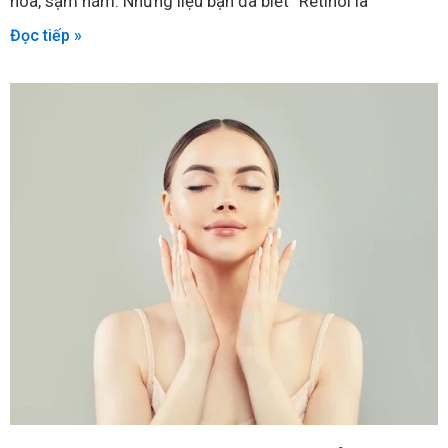
hóa, sạm nám. Nhưng liệu bạn đã biết “Retinol là
Đọc tiếp »