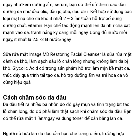
ngày như kem dưỡng ẩm, serum, bạn có thể sử thêm các dầu
dưỡng da như dầu oliu, dầu jojoba, dầu oliu…Kết hợp sử dụng các
loại mặt nạ cho da khô ít nhất 2 – 3 lần/tuần hỗ trợ bổ sung
dưỡng chất, vitamin. Hạn chế tác động mạnh lên da như chà xát
mạnh vào da, tránh nắng kỹ càng mỗi ngày. Uống đủ nước mỗi
ngày, ít nhất là 2,5 -3 lít nước/ngày.
Sữa rửa mặt Image MD Restoring Facial Cleanser là sữa rửa mặt
dành da khô, làm sạch sâu lỗ chân lông nhưng không làm da bị
khô. Glycolic Acid có trong sản phẩm hỗ trợ làm mịn bề mặt da,
thúc đẩy quá trình tái tạo da, hỗ trợ dưỡng ẩm và trẻ hoa da vô
cùng hiệu quả.
Cách chăm sóc da dầu
Da dầu tiết ra nhiều bã nhờn do đó gây mụn và tình trạng bít tắc
lỗ chân lông, do đó phải làm thật sạch khi chăm sóc da dầu. Bạn
có thể rửa mặt 1 lần/ngày và dùng toner để cân bằng làn da.
Người sở hữu làn da dầu cần hạn chế trang điểm, trường hợp