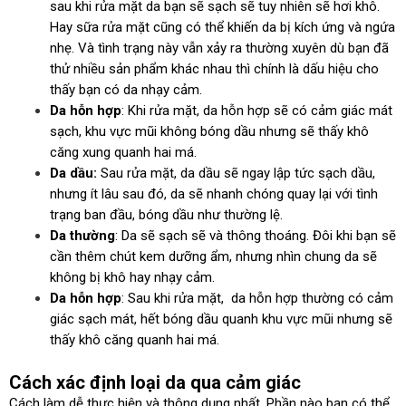
sau khi rửa mặt da bạn sẽ sạch sẽ tuy nhiên sẽ hơi khô.
Hay sữa rửa mặt cũng có thể khiến da bị kích ứng và ngứa
nhẹ. Và tình trạng này vẫn xảy ra thường xuyên dù bạn đã
thử nhiều sản phẩm khác nhau thì chính là dấu hiệu cho
thấy bạn có da nhạy cảm.
Da hỗn hợp
: Khi rửa mặt, da hỗn hợp sẽ có cảm giác mát
sạch, khu vực mũi không bóng dầu nhưng sẽ thấy khô
căng xung quanh hai má.
Da dầu:
Sau rửa mặt, da dầu sẽ ngay lập tức sạch dầu,
nhưng ít lâu sau đó, da sẽ nhanh chóng quay lại với tình
trạng ban đầu, bóng dầu như thường lệ.
Da thường
: Da sẽ sạch sẽ và thông thoáng. Đôi khi bạn sẽ
cần thêm chút kem dưỡng ẩm, nhưng nhìn chung da sẽ
không bị khô hay nhạy cảm.
Da hỗn hợp
: Sau khi rửa mặt, da hỗn hợp thường có cảm
giác sạch mát, hết bóng dầu quanh khu vực mũi nhưng sẽ
thấy khô căng quanh hai má.
Cách xác định loại da qua cảm giác
Cách làm dễ thực hiện và thông dụng nhất. Phần nào bạn có thể