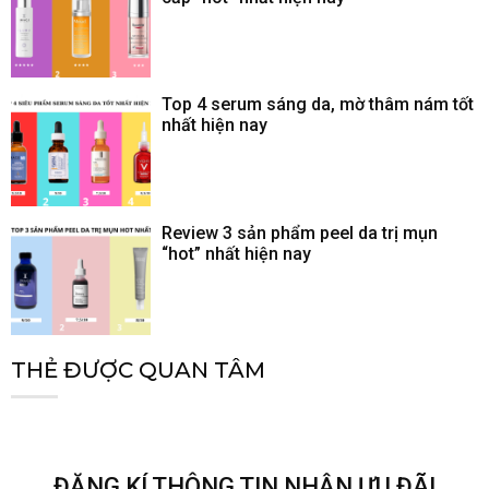
Top 4 serum sáng da, mờ thâm nám tốt
nhất hiện nay
Review 3 sản phẩm peel da trị mụn
“hot” nhất hiện nay
THẺ ĐƯỢC QUAN TÂM
ĐĂNG KÍ THÔNG TIN NHẬN ƯU ĐÃI