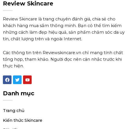
Review Skincare
Review Skincare là trang chuyên đánh giá, chia sẻ cho
khách hàng mua sắm thông minh. Bạn có thể tìm kiếm
những cách làm đẹp hiệu quả, sản phẩm chăm sóc da uy
tín, chất lượng trên và ngoài Internet.
Các thông tin trên Reviewskincare.vn chỉ mang tính chất
tổng hợp, tham khảo. Người đọc nên cân nhắc trước khi
thực hiện.
F
T
Y
a
w
o
c
i
u
e
t
t
Danh mục
b
t
u
o
e
b
o
r
e
k
Trang chủ
Kiến thức Skincare