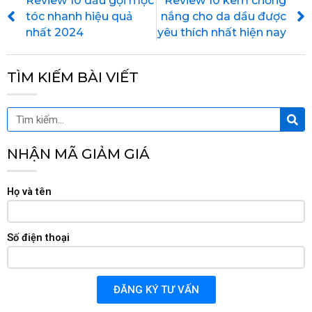
Review 10 dầu gội mọc
Review 10 kem chống
tóc nhanh hiệu quả
nắng cho da dầu được
nhất 2024
yêu thích nhất hiện nay
TÌM KIẾM BÀI VIẾT
Tìm
Tìm
kiế
kiếm
NHẬN MÃ GIẢM GIÁ
Họ và tên
Số điện thoại
ĐĂNG KÝ TƯ VẤN