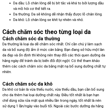
Da dầu: Lỗ chân lông dễ bị bít tắc và khá to bởi lượng dầu
và mồ hôi cơ thể tiết ra.
Da thường: Da sẽ không dễ nhận thấy được lỗ chân lông.
Da khô: Lỗ chân lông se khít tự nhiên và nhỏ.
Cách chăm sóc theo từng loại da
Cách chăm sóc da thường
Da thường là loại da dễ chăm sóc nhất. Chỉ cần chú ý làm sạch
da và bổ sung độ ẩm ở mức cân bằng. Bạn đang sở hữu một làn
da đẹp và ổn định thì không nên thay đổi các thói quen dưỡng da
hằng ngày để tránh da bị biến đổi đột ngột. Có thể tham khảo
thêm các cách chăm sóc da bằng mặt nạ bổ sung dưỡng chất tự
nhiên.
Cách chăm sóc da khô
Da khô cơ bản là vừa thiếu nước, vừa thiếu dầu, bạn cần bổ sung
cho da thêm hai loại dưỡng chất này. Điều tốt nhất là bạn hạn
chế dùng sữa rửa mặt quá nhiều lần trong ngày, tốt nhất là nên
sử dụng 1 lần/ngày vào buổi tối. Ngoài các bước dưỡng da hằng