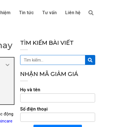
Tìm
ghiệm
Tin tức
Tư vấn
Liên hệ
kiếm
TÌM KIẾM BÀI VIẾT
nay
Tìm
Tìm
kiếm
kiếm
NHẬN MÃ GIẢM GIÁ
Họ và tên
Số điện thoại
ác động
kincare