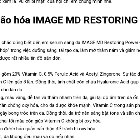
em là “vũ khí bí mật” của hội chị em chúng mình nhé.
 lão hóa IMAGE MD RESTORING
ấp chắc cũng biết đến em serum sáng da IMAGE MD Restoring Power
hóp” trong việc dưỡng sáng, tái tạo da, làm mờ thâm nám và giảm 
được rất nhiều tín đồ săn đón.
 gồm 20% Vitamin C, 0.5% Ferulic Acid và Acetyl Zingerone. Sự tác 
 C lên gấp 8 lần. Đồng thời, tinh chất còn chứa Hyaluronic Acid giúp
cho làn da.
g, màu vàng, dễ tán và thấm nhanh trên da, giữ lại độ ẩm trên da ổn
hần chống oxy hóa, cho da được khỏe mạnh. Vitamin C trong sản p
ây bong tróc trên da. Đồng thời, da trở nên sáng bật tone và săn c
 chai tối màu còn giúp Vitamin C không bị oxy hóa.
ần được bảo quản cẩn thận để tránh bị oxy hóa.
n, da không đều màu và có nếp nhăn.