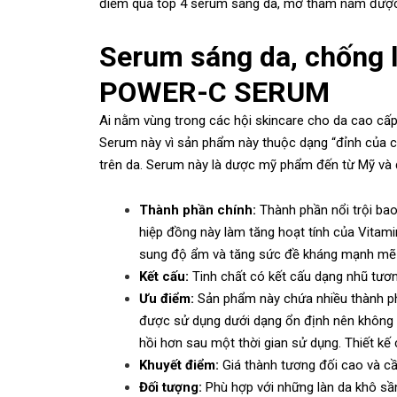
điểm qua top 4 serum sáng da, mờ thâm nám được x
Serum sáng da, chống
POWER-C SERUM
Ai nằm vùng trong các hội skincare cho da cao c
Serum này vì sản phẩm này thuộc dạng “đỉnh của c
trên da. Serum này là dược mỹ phẩm đến từ Mỹ và 
Thành phần chính:
Thành phần nổi trội bao
hiệp đồng này làm tăng hoạt tính của Vitamin
sung độ ẩm và tăng sức đề kháng mạnh mẽ 
Kết cấu:
Tinh chất có kết cấu dạng nhũ tươn
Ưu điểm:
Sản phẩm này chứa nhiều thành p
được sử dụng dưới dạng ổn định nên không g
hồi hơn sau một thời gian sử dụng. Thiết kế
Khuyết điểm:
Giá thành tương đối cao và c
Đối tượng:
Phù hợp với những làn da khô sầ