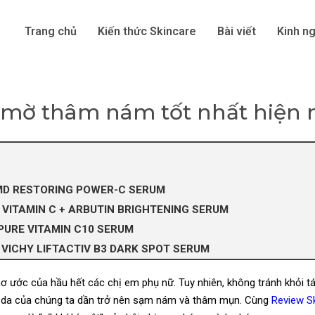
Trang chủ
Kiến thức Skincare
Bài viết
Kinh n
 mờ thâm nám tốt nhất hiện 
E MD RESTORING POWER-C SERUM
L VITAMIN C + ARBUTIN BRIGHTENING SERUM
 PURE VITAMIN C10 SERUM
màu VICHY LIFTACTIV B3 DARK SPOT SERUM
ơ ước của hầu hết các chị em phụ nữ. Tuy nhiên, không tránh khỏi t
làn da của chúng ta dần trở nên sạm nám và thâm mụn. Cùng
Review S