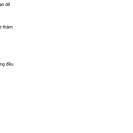
ạn dễ
mờ thâm
ông đều