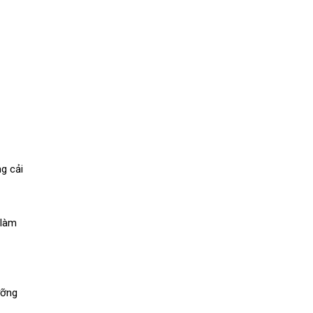
g cải
 làm
ưỡng