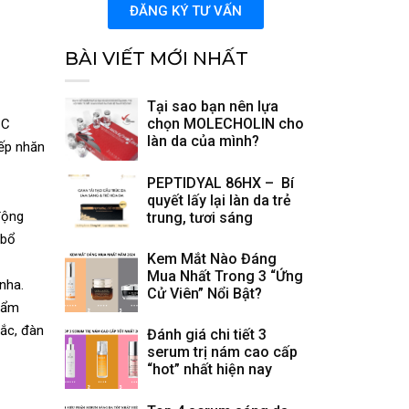
ĐĂNG KÝ TƯ VẤN
BÀI VIẾT MỚI NHẤT
Tại sao bạn nên lựa
chọn MOLECHOLIN cho
-C
làn da của mình?
nếp nhăn
PEPTIDYAL 86HX – Bí
quyết lấy lại làn da trẻ
động
trung, tươi sáng
 bổ
Kem Mắt Nào Đáng
Mua Nhất Trong 3 “Ứng
 nha.
Cử Viên” Nổi Bật?
hẩm
hắc, đàn
Đánh giá chi tiết 3
serum trị nám cao cấp
“hot” nhất hiện nay