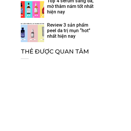
Top 4 serum sáng da,
mờ thâm nám tốt nhất
hiện nay
Review 3 sản phẩm
peel da trị mụn “hot”
nhất hiện nay
THẺ ĐƯỢC QUAN TÂM