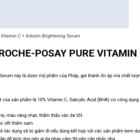
l Vitamin C + Arbutin Brightening Serum
A ROCHE-POSAY PURE VITAMIN
erum này là dược mỹ phẩm của Pháp, giá thành ổn áp mà chất lượn
t của sản phẩm là 10% Vitamin C, Salicylic Acid (BHA) có công dụng
ẹ, màu vàng nhạt, thẩm thấu vào da tốt.
ác vết thâm sạm.
 vẻ tác dụng sẽ bị giảm đi nếu dùng kết hợp với các sản phẩm kem d
ần dễ kích ứng nên ai da nhạy cảm thì nên cân nhắc nha.