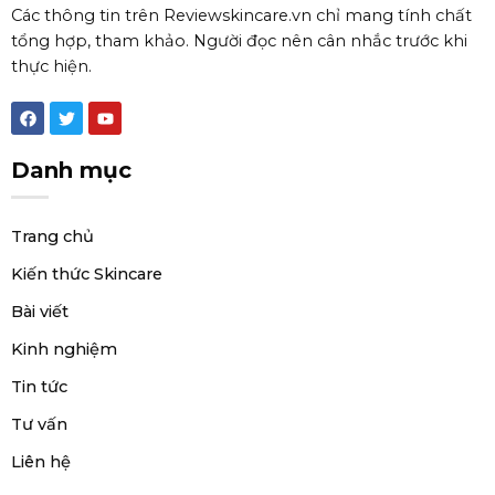
Các thông tin trên Reviewskincare.vn chỉ mang tính chất
tổng hợp, tham khảo. Người đọc nên cân nhắc trước khi
thực hiện.
F
T
Y
a
w
o
c
i
u
e
t
t
Danh mục
b
t
u
o
e
b
o
r
e
k
Trang chủ
Kiến thức Skincare
Bài viết
Kinh nghiệm
Tin tức
Tư vấn
Liên hệ