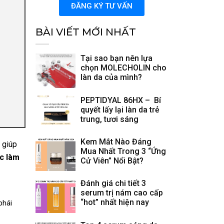
ĐĂNG KÝ TƯ VẤN
BÀI VIẾT MỚI NHẤT
Tại sao bạn nên lựa
chọn MOLECHOLIN cho
làn da của mình?
PEPTIDYAL 86HX – Bí
quyết lấy lại làn da trẻ
trung, tươi sáng
Kem Mắt Nào Đáng
 giúp
Mua Nhất Trong 3 “Ứng
c làm
Cử Viên” Nổi Bật?
Đánh giá chi tiết 3
serum trị nám cao cấp
“hot” nhất hiện nay
phái