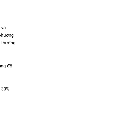
 và
 phương
g thường
oảng độ
n 30%