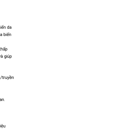
iến da
a biến
thấp
và giúp
m/truyền
an.
iệu