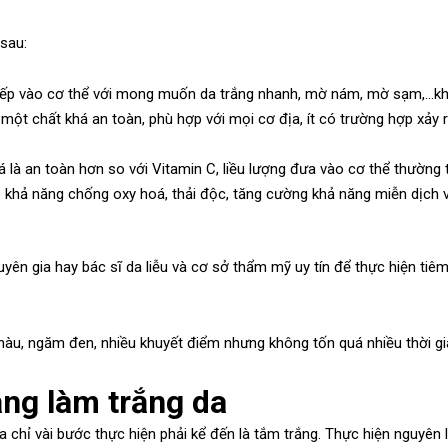
 sau:
 tiếp vào cơ thể với mong muốn da trắng nhanh, mờ nám, mờ sạm,…kh
 một chất khá an toàn, phù hợp với mọi cơ địa, ít có trường hợp xảy r
á là an toàn hơn so với Vitamin C, liều lượng đưa vào cơ thể thường 
ó khả năng chống oxy hoá, thải độc, tăng cường khả năng miễn dịch 
uyên gia hay bác sĩ da liễu và cơ sở thẩm mỹ uy tín để thực hiện tiê
 màu, ngăm đen, nhiều khuyết điểm nhưng không tốn quá nhiều thời gi
ng làm trắng da
 chỉ vài bước thực hiện phải kể đến là tắm trắng. Thực hiện nguyên l