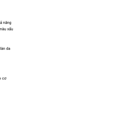
hả năng
 màu xấu
làn da
o cơ