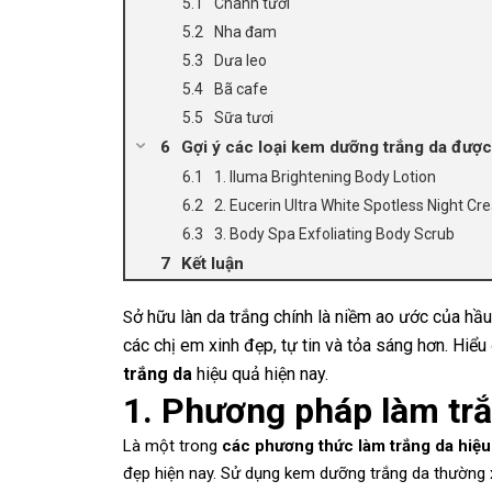
Chanh tươi
Nha đam
Dưa leo
Bã cafe
Sữa tươi
Gợi ý các loại kem dưỡng trắng da được
1. Iluma Brightening Body Lotion
2. Eucerin Ultra White Spotless Night C
3. Body Spa Exfoliating Body Scrub
Kết luận
ở hữu làn da trắng chính là niềm ao ước của hầ
S
các chị em xinh đẹp, tự tin và tỏa sáng hơn. Hiểu
trắng da
hiệu quả hiện nay.
1. Phương pháp làm tr
Là một trong
các phương thức làm trắng da hiệu
đẹp hiện nay. Sử dụng kem dưỡng trắng da thường 