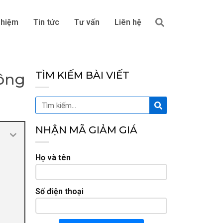
Tìm
ghiệm
Tin tức
Tư vấn
Liên hệ
kiếm
TÌM KIẾM BÀI VIẾT
công
Tìm
Tìm
kiếm
kiếm
NHẬN MÃ GIẢM GIÁ
Họ và tên
Số điện thoại