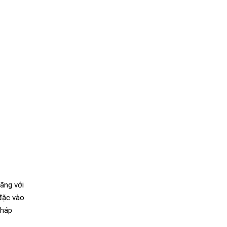
oãng với
 đặc vào
pháp