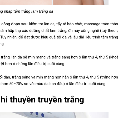
g pháp tắm trắng làm trắng da
 công đoạn sau: kiểm tra làn da, tẩy tế bào chết, massage toàn thân
 nhằm hấp thụ các dưỡng chất làm trắng, đi máy công nghệ (tuỳ theo
Tuy nhiên, để đạt được hiệu quả tối đa và lâu dài, liệu trình tắm trắn
ng.
 trắng, làn da sẽ mịn màng và trắng sáng hơn ở lần thứ 4, thứ 5 (kh
ệt hơn ở những lần điều trị cuối cùng.
đổi dần, trắng sáng và mịn màng hơn hẳn ở lần thứ 4, thứ 5 (trắng hơ
 hơn 50–70% so với màu da ban đầu) ở lần điều trị cuối cùng.
hi thuyền truyền trắng