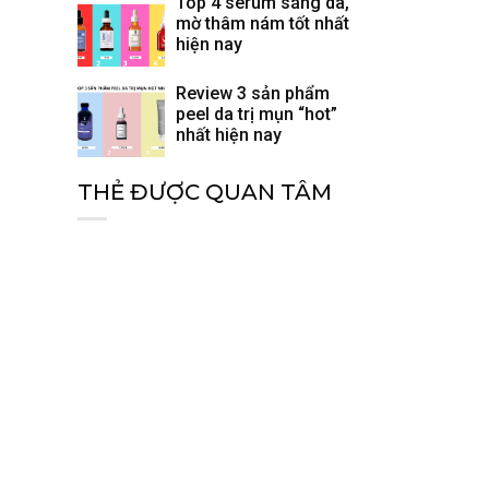
Top 4 serum sáng da,
mờ thâm nám tốt nhất
hiện nay
Review 3 sản phẩm
peel da trị mụn “hot”
nhất hiện nay
THẺ ĐƯỢC QUAN TÂM