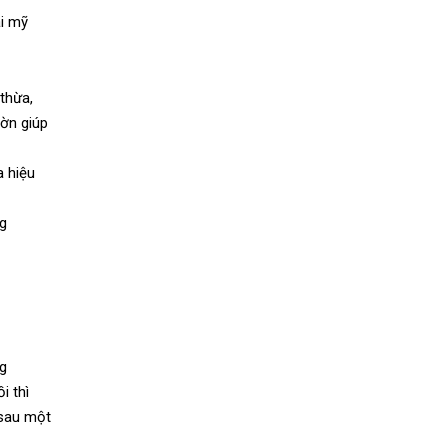
ại mỹ
 thừa,
hờn giúp
a hiệu
ng
ng
i thì
 sau một