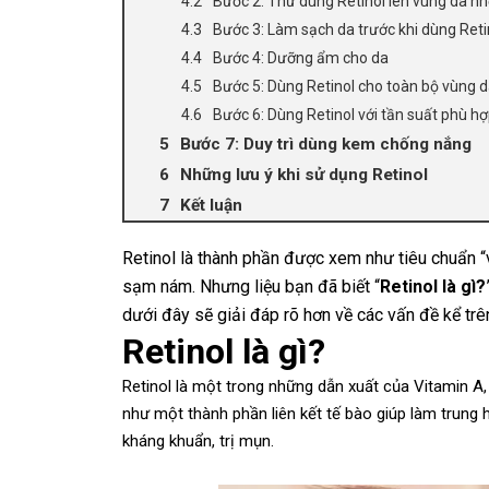
Bước 2: Thử dùng Retinol lên vùng da nh
Bước 3: Làm sạch da trước khi dùng Reti
Bước 4: Dưỡng ẩm cho da
Bước 5: Dùng Retinol cho toàn bộ vùng da
Bước 6: Dùng Retinol với tần suất phù h
Bước 7: Duy trì dùng kem chống nắng
Những lưu ý khi sử dụng Retinol
Kết luận
R
etinol là thành phần được xem như tiêu chuẩn “
sạm nám. Nhưng liệu bạn đã biết “
Retinol là gì?
dưới đây sẽ giải đáp rõ hơn về các vấn đề kể trê
Retinol là gì?
Retinol là một trong những dẫn xuất của Vitamin A
như một thành phần liên kết tế bào giúp làm trung h
kháng khuẩn, trị mụn.