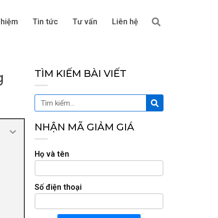
Tìm
ghiệm
Tin tức
Tư vấn
Liên hệ
kiếm
TÌM KIẾM BÀI VIẾT
g
Tìm
Tìm
kiếm
kiếm
NHẬN MÃ GIẢM GIÁ
Họ và tên
Số điện thoại