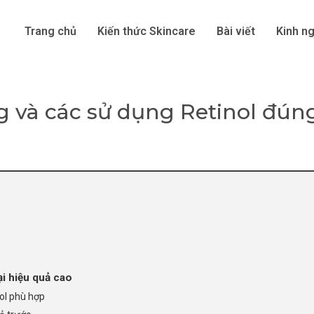
Trang chủ
Kiến thức Skincare
Bài viết
Kinh n
ng và các sử dụng Retinol đún
i hiệu quả cao
ol phù hợp