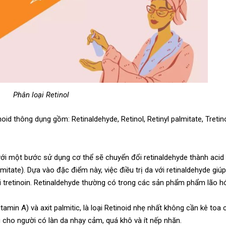
Phân loại Retinol
oid thông dụng gồm: Retinaldehyde, Retinol, Retinyl palmitate, Tretino
hỉ với một bước sử dụng cơ thể sẽ chuyển đổi retinaldehyde thành acid 
mitate). Dựa vào đặc điểm này, việc điều trị da với retinaldehyde giú
i tretinoin. Retinaldehyde thường có trong các sản phẩm phẩm lão h
vitamin A) và axit palmitic, là loại Retinoid nhẹ nhất không cần kê toa 
 cho người có làn da nhạy cảm, quá khô và ít nếp nhăn.