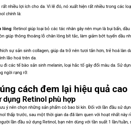
rất nhiều lợi ích cho da. Vì lẽ đó, nó xuất hiện rất nhiều trong các lo
l chính là:
n lông
: Retinol giúp loại bỏ các tác nhân gây nên mụn là bụi bẩn, dầu
còn giúp thông thoáng lỗ chân lông bít tắc, làm giảm bớt tuyến dầu n
 thích sự sản sinh collagen, giúp da trở nên tươi tắn hơn, trẻ hoá làn d
nh lão hoá trên da.
dịu đi các tế bào sản sinh melanin, loại hắc tố gây đổi màu da. Sử dụ
g ngời rạng rỡ.
úng cách đem lại hiệu quả cao
 dụng Retinol phù hợp
lưu ý nên chọn những sản phẩm có bao bì kín. Đối với lần đầu sử dụ
l thấp trước, sau một thời gian da đã làm quen với hoạt nhất này rồ
gười lần đầu sử dụng Retinol, bạn nên dùng với tần suất 1 lần/tuần,