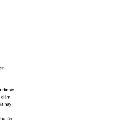
in,
retinoic
p giảm
óa hay
cho làn