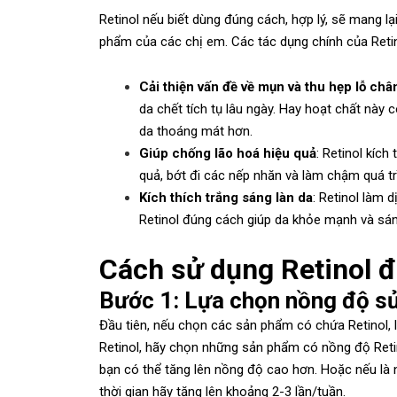
Retinol nếu biết dùng đúng cách, hợp lý, sẽ mang lại 
phẩm của các chị em. Các tác dụng chính của Retino
Cải thiện vấn đề về mụn và thu hẹp lỗ châ
da chết tích tụ lâu ngày. Hay hoạt chất này 
da thoáng mát hơn.
Giúp chống lão hoá hiệu quả
: Retinol kích
quả, bớt đi các nếp nhăn và làm chậm quá trì
Kích thích trắng sáng làn da
: Retinol làm 
Retinol đúng cách giúp da khỏe mạnh và sán
Cách sử dụng Retinol đ
Bước 1: Lựa chọn nồng độ sử
Đầu tiên, nếu chọn các sản phẩm có chứa Retinol, 
Retinol, hãy chọn những sản phẩm có nồng độ Retino
bạn có thể tăng lên nồng độ cao hơn. Hoặc nếu là n
thời gian hãy tăng lên khoảng 2-3 lần/tuần.