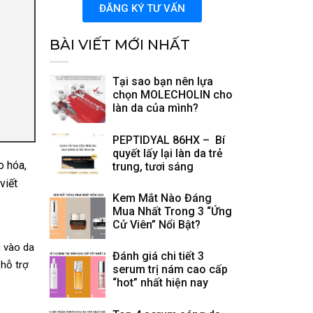
ĐĂNG KÝ TƯ VẤN
BÀI VIẾT MỚI NHẤT
Tại sao bạn nên lựa
chọn MOLECHOLIN cho
làn da của mình?
PEPTIDYAL 86HX – Bí
quyết lấy lại làn da trẻ
o hóa,
trung, tươi sáng
viết
Kem Mắt Nào Đáng
Mua Nhất Trong 3 “Ứng
Cử Viên” Nổi Bật?
u vào da
Đánh giá chi tiết 3
 hỗ trợ
serum trị nám cao cấp
“hot” nhất hiện nay