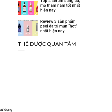
Top 4 serum sáng da,
mờ thâm nám tốt nhất
hiện nay
Review 3 sản phẩm
peel da trị mụn “hot”
nhất hiện nay
THẺ ĐƯỢC QUAN TÂM
 sử dụng