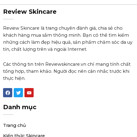
Review Skincare
Review Skincare là trang chuyên đánh giá, chia sẻ cho
khách hàng mua sắm thông minh. Bạn có thể tìm kiếm
những cách làm đẹp hiệu quả, sản phẩm chăm sóc da uy
tín, chất lượng trên và ngoài Internet.
Các thông tin trên Reviewskincare.vn chỉ mang tính chất
tổng hợp, tham khảo. Người đọc nên cân nhắc trước khi
thực hiện.
F
T
Y
a
w
o
c
i
u
e
t
t
Danh mục
b
t
u
o
e
b
o
r
e
k
Trang chủ
Kiến thức Skincare