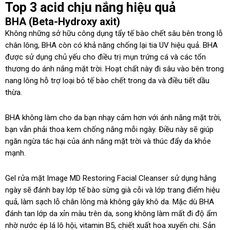
Top 3 acid chịu nắng hiệu quả
BHA (Beta-Hydroxy axit)
Không những sở hữu công dụng tẩy tế bào chết sâu bên trong lỗ
chân lông, BHA còn có khả năng chống lại tia UV hiệu quả. BHA
được sử dụng chủ yếu cho điều trị mụn trứng cá và các tổn
thương do ánh nắng mặt trời. Hoạt chất này đi sâu vào bên trong
nang lông hỗ trợ loại bỏ tế bào chết trong da và điều tiết dầu
thừa.
BHA không làm cho da bạn nhạy cảm hơn với ánh nắng mặt trời,
bạn vẫn phải thoa kem chống nắng mỗi ngày. Điều này sẽ giúp
ngăn ngừa tác hại của ánh nắng mặt trời và thúc đẩy da khỏe
mạnh.
Gel rửa mặt Image MD Restoring Facial Cleanser sử dụng hằng
ngày sẽ đánh bay lớp tế bào sừng già cỗi và lớp trang điểm hiệu
quả, làm sạch lỗ chân lông mà không gây khô da. Mặc dù BHA
đánh tan lớp da xỉn màu trên da, song không làm mất đi độ ẩm
nhờ nước ép lá lô hội, vitamin B5, chiết xuất hoa xuyến chi. Sản