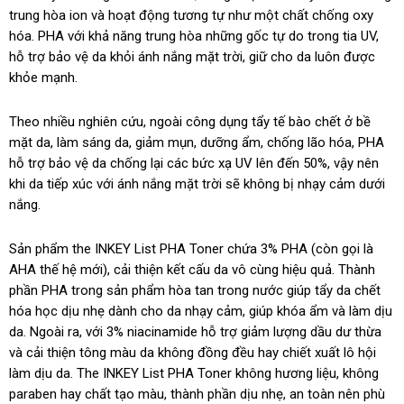
trung hòa ion và hoạt động tương tự như một chất chống oxy
hóa. PHA với khả năng trung hòa những gốc tự do trong tia UV,
hỗ trợ bảo vệ da khỏi ánh nắng mặt trời, giữ cho da luôn được
khỏe mạnh.
Theo nhiều nghiên cứu, ngoài công dụng tẩy tế bào chết ở bề
mặt da, làm sáng da, giảm mụn, dưỡng ẩm, chống lão hóa, PHA
hỗ trợ bảo vệ da chống lại các bức xạ UV lên đến 50%, vậy nên
khi da tiếp xúc với ánh nắng mặt trời sẽ không bị nhạy cảm dưới
nắng.
Sản phẩm the INKEY List PHA Toner chứa 3% PHA (còn gọi là
AHA thế hệ mới), cải thiện kết cấu da vô cùng hiệu quả. Thành
phần PHA trong sản phẩm hòa tan trong nước giúp tẩy da chết
hóa học dịu nhẹ dành cho da nhạy cảm, giúp khóa ẩm và làm dịu
da. Ngoài ra, với 3% niacinamide hỗ trợ giảm lượng dầu dư thừa
và cải thiện tông màu da không đồng đều hay chiết xuất lô hội
làm dịu da. The INKEY List PHA Toner không hương liệu, không
paraben hay chất tạo màu, thành phần dịu nhẹ, an toàn nên phù