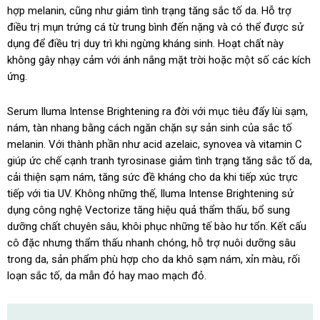
hợp melanin, cũng như giảm tình trạng tăng sắc tố da. Hỗ trợ
điều trị mụn trứng cá từ trung bình đến nặng và có thể được sử
dụng để điều trị duy trì khi ngừng kháng sinh. Hoạt chất này
không gây nhạy cảm với ánh nắng mặt trời hoặc một số các kích
ứng.
Serum Iluma Intense Brightening ra đời với mục tiêu đẩy lùi sạm,
nám, tàn nhang bằng cách ngăn chặn sự sản sinh của sắc tố
melanin. Với thành phần như acid azelaic, synovea và vitamin C
giúp ức chế cạnh tranh tyrosinase giảm tình trạng tăng sắc tố da,
cải thiện sạm nám, tăng sức đề kháng cho da khi tiếp xúc trực
tiếp với tia UV. Không những thế, Iluma Intense Brightening sử
dụng công nghệ Vectorize tăng hiệu quả thẩm thấu, bổ sung
dưỡng chất chuyên sâu, khôi phục những tế bào hư tổn. Kết cấu
cô đặc nhưng thẩm thấu nhanh chóng, hỗ trợ nuôi dưỡng sâu
trong da, sản phẩm phù hợp cho da khô sạm nám, xỉn màu, rối
loạn sắc tố, da mẫn đỏ hay mao mạch đỏ.