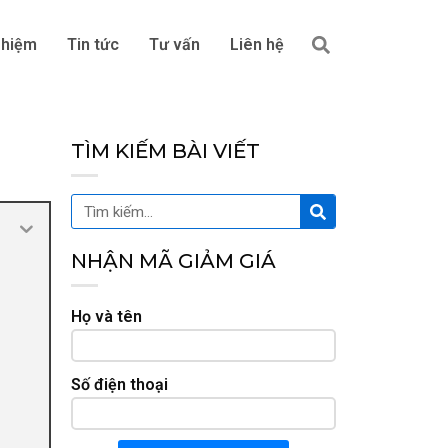
Tìm
ghiệm
Tin tức
Tư vấn
Liên hệ
kiếm
TÌM KIẾM BÀI VIẾT
Tìm
Tìm
kiếm
kiếm
NHẬN MÃ GIẢM GIÁ
Họ và tên
Số điện thoại