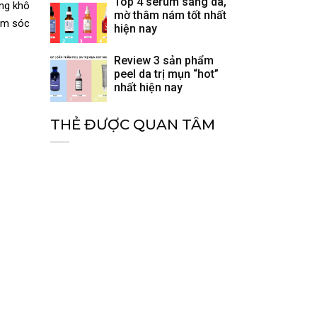
Top 4 serum sáng da,
ớng khô
mờ thâm nám tốt nhất
hăm sóc
hiện nay
Review 3 sản phẩm
peel da trị mụn “hot”
nhất hiện nay
THẺ ĐƯỢC QUAN TÂM