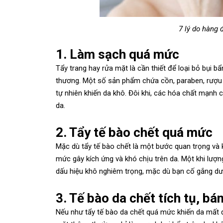
7 lý do hàng 
1. Làm sạch quá mức
Tẩy trang hay rửa mặt là cần thiết để loại bỏ bụi b
thương. Một số sản phẩm chứa cồn, paraben, rượu 
tự nhiên khiến da khô. Đôi khi, các hóa chất mạnh
da.
2. Tẩy tế bào chết quá mức
Mặc dù tẩy tế bào chết là một bước quan trọng và k
mức gây kích ứng và khó chịu trên da. Một khi lượng
dấu hiệu khô nghiêm trọng, mặc dù bạn cố gắng d
3. Tế bào da chết tích tụ, bá
Nếu như tẩy tế bào da chết quá mức khiến da mất đi