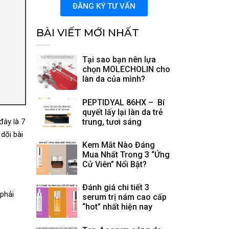
ĐĂNG KÝ TƯ VẤN
BÀI VIẾT MỚI NHẤT
Tại sao bạn nên lựa
chọn MOLECHOLIN cho
làn da của mình?
PEPTIDYAL 86HX – Bí
quyết lấy lại làn da trẻ
trung, tươi sáng
đây là 7
dõi bài
Kem Mắt Nào Đáng
Mua Nhất Trong 3 “Ứng
Cử Viên” Nổi Bật?
Đánh giá chi tiết 3
 phải
serum trị nám cao cấp
“hot” nhất hiện nay