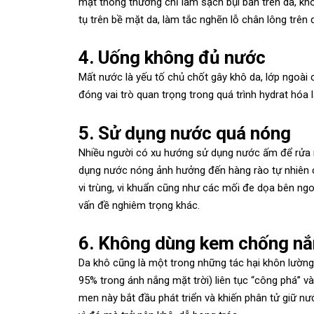
mặt thông thường chỉ làm sạch bụi bẩn trên da, khô
tụ trên bề mặt da, làm tắc nghẽn lỗ chân lông trên 
4. Uống không đủ nước
Mất nước là yếu tố chủ chốt gây khô da, lớp ngoà
đóng vai trò quan trọng trong quá trình hydrat hóa
5. Sử dụng nước quá nóng
Nhiều người có xu hướng sử dụng nước ấm để rửa m
dụng nước nóng ảnh hưởng đến hàng rào tự nhiên c
vi trùng, vi khuẩn cũng như các mối đe dọa bên ng
vấn đề nghiêm trọng khác.
6. Không dùng kem chống n
Da khô cũng là một trong những tác hại khôn lường
95% trong ánh nắng mặt trời) liên tục “công phá” và
men này bắt đầu phát triển và khiến phân tử giữ nư