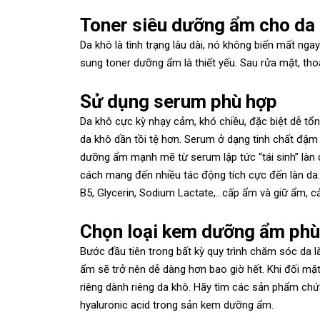
Toner siêu dưỡng ẩm cho da
Da khô là tình trạng lâu dài, nó không biến mất n
sung toner dưỡng ẩm là thiết yếu. Sau rửa mặt, tho
Sử dụng serum phù hợp
Da khô cực kỳ nhạy cảm, khó chiều, đặc biệt dễ tổn
da khô dần tồi tệ hơn. Serum ở dạng tinh chất đậm
dưỡng ẩm mạnh mẽ từ serum lập tức “tái sinh” làn
cách mang đến nhiều tác động tích cực đến làn da.
B5, Glycerin, Sodium Lactate,…cấp ẩm và giữ ẩm, cả
Chọn loại kem dưỡng ẩm phù
Bước đầu tiên trong bất kỳ quy trình chăm sóc da l
ẩm sẽ trở nên dễ dàng hơn bao giờ hết. Khi đối mặt
riêng dành riêng da khô. Hãy tìm các sản phẩm chứ
hyaluronic acid trong sản kem dưỡng ẩm.