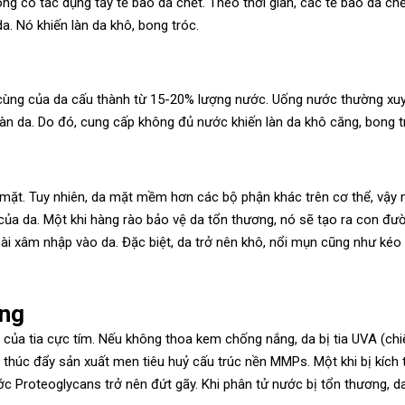
ng có tác dụng tẩy tế bào da chết. Theo thời gian, các tế bào da chế
da. Nó khiến làn da khô, bong tróc.
i cùng của da cấu thành từ 15-20% lượng nước. Uống nước thường xu
 làn da. Do đó, cung cấp không đủ nước khiến làn da khô căng, bong t
ặt. Tuy nhiên, da mặt mềm hơn các bộ phận khác trên cơ thể, vậy 
ủa da. Một khi hàng rào bảo vệ da tổn thương, nó sẽ tạo ra con đư
oài xâm nhập vào da. Đặc biệt, da trở nên khô, nổi mụn cũng như kéo
ắng
 của tia cực tím. Nếu không thoa kem chống nắng, da bị tia UVA (ch
 thúc đẩy sản xuất men tiêu huỷ cấu trúc nền MMPs. Một khi bị kích t
ớc Proteoglycans trở nên đứt gãy. Khi phân tử nước bị tổn thương, d