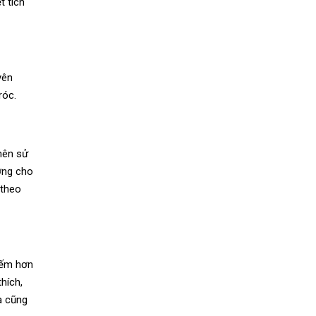
t tích
yên
róc.
nên sử
ờng cho
 theo
iếm hơn
hích,
a cũng