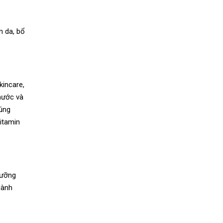
n da, bổ
kincare,
nước và
đúng
itamin
dưỡng
dành