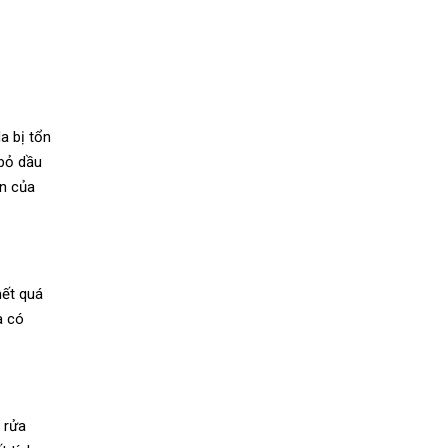
a bị tổn
 bỏ dầu
ên của
hết quá
a có
 rửa