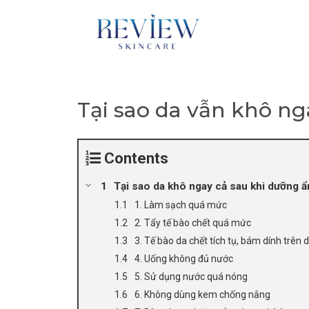
Skip
to
content
Tại sao da vẫn khô n
Contents
Tại sao da khô ngay cả sau khi dưỡng 
1. Làm sạch quá mức
2. Tẩy tế bào chết quá mức
3. Tế bào da chết tích tụ, bám dính trên 
4. Uống không đủ nước
5. Sử dụng nước quá nóng
6. Không dùng kem chống nắng