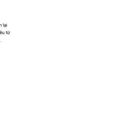
 lại
ều từ
n.