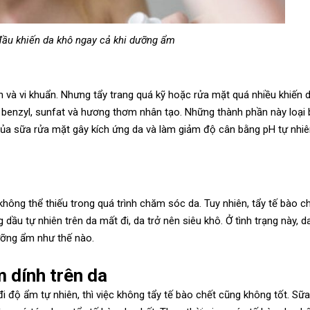
đầu khiến da khô ngay cả khi dưỡng ẩm
ẩn và vi khuẩn. Nhưng tẩy trang quá kỹ hoặc rửa mặt quá nhiều khiến d
benzyl, sunfat và hương thơm nhân tạo. Những thành phần này loại
 của sữa rửa mặt gây kích ứng da và làm giảm độ cân bằng pH tự nhi
hông thể thiếu trong quá trình chăm sóc da. Tuy nhiên, tẩy tế bào c
 dầu tự nhiên trên da mất đi, da trở nên siêu khô. Ở tình trạng này, d
ưỡng ẩm như thế nào.
m dính trên da
 độ ẩm tự nhiên, thì việc không tẩy tế bào chết cũng không tốt. Sữa