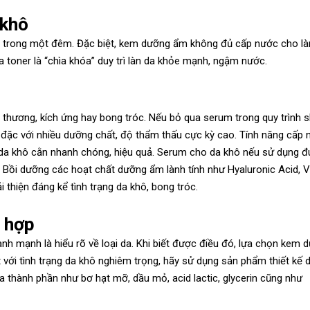
 khô
gay trong một đêm. Đặc biệt, kem dưỡng ẩm không đủ cấp nước cho là
a toner là “chìa khóa” duy trì làn da khỏe mạnh, ngậm nước.
 thương, kích ứng hay bong tróc. Nếu bỏ qua serum trong quy trình s
 đặc với nhiều dưỡng chất, độ thẩm thấu cực kỳ cao. Tính năng cấp 
 da khô cằn nhanh chóng, hiệu quả. Serum cho da khô nếu sử dụng 
 Bồi dưỡng các hoạt chất dưỡng ẩm lành tính như Hyaluronic Acid, V
i thiện đáng kể tình trạng da khô, bong tróc.
 hợp
ành mạnh là hiểu rõ về loại da. Khi biết được điều đó, lựa chọn kem 
 với tình trạng da khô nghiêm trọng, hãy sử dụng sản phẩm thiết kế 
a thành phần như bơ hạt mỡ, dầu mỏ, acid lactic, glycerin cũng như