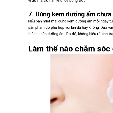
vì đó mà trở nên khô, dễ bong tróc.
7. Dùng kem dưỡng ẩm chưa
Nếu bạn miệt mài dùng kem dưỡng ẩm mỗi ngày tuy nh
sản phẩm có phù hợp với làn da hay không. Dựa vào 
thành phần dưỡng ẩm. Do đó, không hiểu rõ tình tr
Làm thế nào chăm sóc 