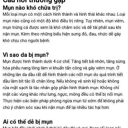
Mụn nào khó chữa trị?
Mỗi loại mụn có một cách hình thành và hình thái khác nhau. Loại
mụn nào cũng có một độ khó điều trị riêng. Tuy nhiên, mụn viêm,
mụn trứng cá được xem là khó chăm sóc và dễ tái phát sau khi
nặn mụn. Kèm theo những biểu hiện sưng đỏ, đau, nhức dễ gây
khó chịu cho người bệnh.
Vì sao da bị mụn?
Mụn được hình thành dưới 4 cơ chế. Tăng tiết bã nhờn, tăng sừng
hóa phễu nang lông làm vi khuẩn tấn công và gây viêm mụn. Ở
những làn da dầu rất dễ hình thành các nốt mụn do quá trình tiết
dầu làm bít tắc lỗ chân lông. Nếu không vệ sinh kỹ hoặc không
rửa mặt sạch là tác nhân góp phần hình thành mụn. Không chỉ
mặt các vùng khác như lưng, ngực, mông đều có thể bị nổi mụn.
Thực hiện các biện pháp phòng ngừa mụn từ sớm để không phải
chú ý chăm sóc sau khi nặn mụn để lại nhiều tác hại hơn.
Ai có thể dễ bị mụn