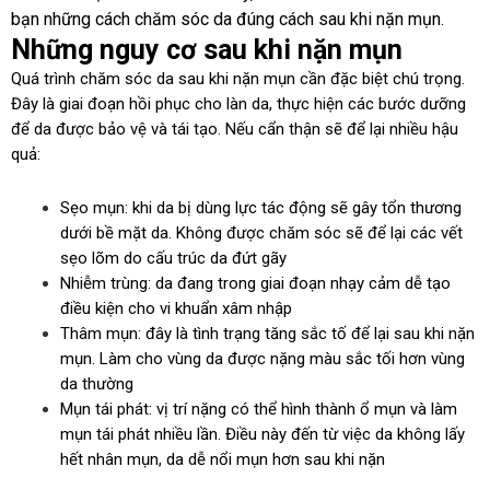
bạn những cách chăm sóc da đúng cách sau khi nặn mụn.
Những nguy cơ sau khi nặn mụn
Quá trình chăm sóc da sau khi nặn mụn cần đặc biệt chú trọng.
Đây là giai đoạn hồi phục cho làn da, thực hiện các bước dưỡng
để da được bảo vệ và tái tạo. Nếu cẩn thận sẽ để lại nhiều hậu
quả:
Sẹo mụn: khi da bị dùng lực tác động sẽ gây tổn thương
dưới bề mặt da. Không được chăm sóc sẽ để lại các vết
sẹo lõm do cấu trúc da đứt gãy
Nhiễm trùng: da đang trong giai đoạn nhạy cảm dễ tạo
điều kiện cho vi khuẩn xâm nhập
Thâm mụn: đây là tình trạng tăng sắc tố để lại sau khi nặn
mụn. Làm cho vùng da được nặng màu sắc tối hơn vùng
da thường
Mụn tái phát: vị trí nặng có thể hình thành ổ mụn và làm
mụn tái phát nhiều lần. Điều này đến từ việc da không lấy
hết nhân mụn, da dễ nổi mụn hơn sau khi nặn