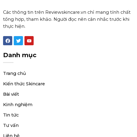
Các thông tin trên Reviewskincare.vn chỉ mang tính chất
tổng hợp, tham khảo. Người đọc nên cân nhắc trước khi
thực hiện.
F
T
Y
a
w
o
c
i
u
e
t
t
Danh mục
b
t
u
o
e
b
o
r
e
k
Trang chủ
Kiến thức Skincare
Bài viết
Kinh nghiệm
Tin tức
Tư vấn
Liên hệ