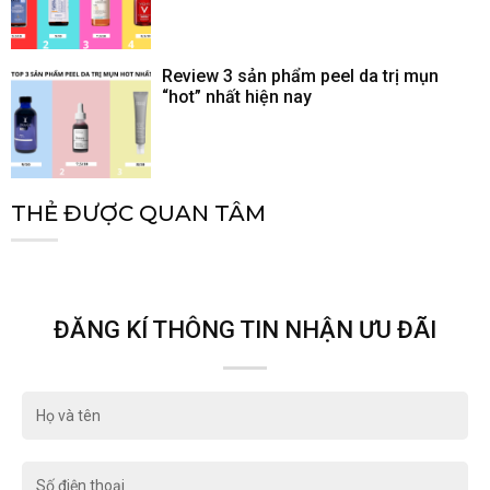
Review 3 sản phẩm peel da trị mụn
“hot” nhất hiện nay
THẺ ĐƯỢC QUAN TÂM
ĐĂNG KÍ THÔNG TIN NHẬN ƯU ĐÃI
Họ
và
tên
Số