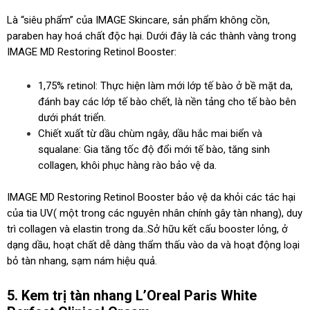
Là “siêu phẩm” của IMAGE Skincare, sản phẩm không cồn,
paraben hay hoá chất độc hại. Dưới đây là các thành vàng trong
IMAGE MD Restoring Retinol Booster:
1,75% retinol: Thực hiện làm mới lớp tế bào ở bề mặt da,
đánh bay các lớp tế bào chết, là nền tảng cho tế bào bên
dưới phát triển.
Chiết xuất từ dầu chùm ngây, dầu hắc mai biển và
squalane: Gia tăng tốc độ đổi mới tế bào, tăng sinh
collagen, khôi phục hàng rào bảo vệ da.
IMAGE MD Restoring Retinol Booster bảo vệ da khỏi các tác hại
của tia UV( một trong các nguyên nhân chính gây tàn nhang), duy
trì collagen và elastin trong da..Sở hữu kết cấu booster lỏng, ở
dạng dầu, hoạt chất dễ dàng thẩm thấu vào da và hoạt động loại
bỏ tàn nhang, sạm nám hiệu quả.
5. Kem trị tàn nhang L’Oreal Paris White