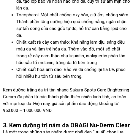
da, tạo lớp bảo vệ hoàn hảo cho da, duy trì sự ẩm mịn cho
làn da.
Tocopherol: Một chất chống oxy hóa, giữ ẩm, chống viêm.
Thành phần tăng cường hiệu quả chống nắng, ngăn chặn
sự tấn công của các gốc tự do, hỗ trợ cân bằng lipid cho
da.
Chiết xuất rễ cây cam thảo: Khả năng làm dịu, sáng đều
màu da và làm trẻ hóa da. Thêm vào đó, một số chất
trong rễ cây cam thảo như liquiritin, isoliquertin phân tán
hắc sắc tố melanin, trắng da từ bên trong.
Chiết xuất hoa anh đào: Bảo vệ da chống lại tia UV, phục
hồi nhiều hư tổn từ sâu bên trong.
Kem dưỡng trắng da trị tàn nhang Sakura Spots Care Brightening
Cream đa phần từ các thành phần thiên nhiên lành tính, an toàn
với mọi loại da. Hiện nay, giá sản phẩm dao động khoảng từ
950.000 – 1.000.000 VNĐ.
3. Kem dưỡng trị nám da OBAGI Nu-Derm Clear
Là một trong những sản phẩm được phái đẹp “ưu ái” chọn lựa,