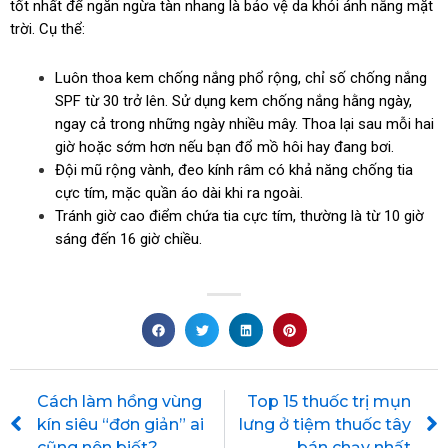
tốt nhất để ngăn ngừa tàn nhang là bảo vệ da khỏi ánh nắng mặt
trời. Cụ thể:
Luôn thoa kem chống nắng phổ rộng, chỉ số chống nắng
SPF từ 30 trở lên. Sử dụng kem chống nắng hằng ngày,
ngay cả trong những ngày nhiều mây. Thoa lại sau mỗi hai
giờ hoặc sớm hơn nếu bạn đổ mồ hôi hay đang bơi.
Đội mũ rộng vành, đeo kính râm có khả năng chống tia
cực tím, mặc quần áo dài khi ra ngoài.
Tránh giờ cao điểm chứa tia cực tím, thường là từ 10 giờ
sáng đến 16 giờ chiều.
Prev
Cách làm hồng vùng
Top 15 thuốc trị mụn
kín siêu “đơn giản” ai
lưng ở tiệm thuốc tây
cũng nên biết?
bán chạy nhất