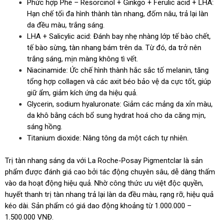
Phức hợp Phe – Resorcinol + Ginkgo + Ferulic acid + LHA:
Hạn chế tối đa hình thành tàn nhang, đốm nâu, trả lại làn
da đều màu, trắng sáng.
LHA + Salicylic acid: Đánh bay nhẹ nhàng lớp tế bào chết,
tế bào sừng, tàn nhang bám trên da. Từ đó, da trở nên
trắng sáng, mịn màng không tì vết.
Niacinamide: Ức chế hình thành hắc sắc tố melanin, tăng
tổng hợp collagen và các axit béo bảo vệ da cực tốt, giúp
giữ ẩm, giảm kích ứng da hiệu quả.
Glycerin, sodium hyaluronate: Giảm các mảng da xỉn màu,
da khô bằng cách bổ sung hydrat hoá cho da căng mịn,
sáng hồng.
Titanium dioxide: Nâng tông da một cách tự nhiên.
Trị tàn nhang sáng da với La Roche-Posay Pigmentclar là sản
phẩm được đánh giá cao bởi tác động chuyên sâu, dễ dàng thấm
vào da hoạt động hiệu quả. Nhờ công thức ưu việt độc quyền,
huyết thanh trị tàn nhang trả lại làn da đều màu, rạng rỡ, hiệu quả
kéo dài. Sản phẩm có giá dao động khoảng từ 1.000.000 –
1.500.000 VNĐ.