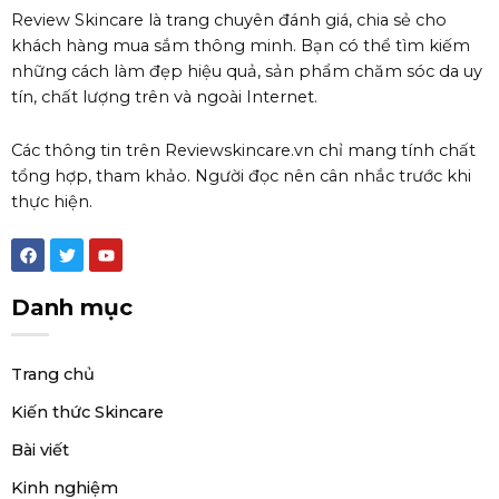
Review Skincare là trang chuyên đánh giá, chia sẻ cho
khách hàng mua sắm thông minh. Bạn có thể tìm kiếm
những cách làm đẹp hiệu quả, sản phẩm chăm sóc da uy
tín, chất lượng trên và ngoài Internet.
Các thông tin trên Reviewskincare.vn chỉ mang tính chất
tổng hợp, tham khảo. Người đọc nên cân nhắc trước khi
thực hiện.
F
T
Y
a
w
o
c
i
u
e
t
t
Danh mục
b
t
u
o
e
b
o
r
e
k
Trang chủ
Kiến thức Skincare
Bài viết
Kinh nghiệm