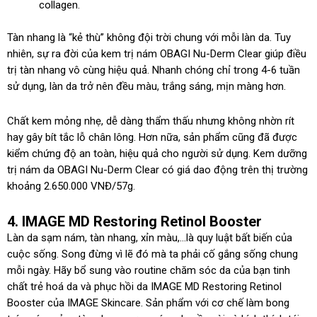
collagen.
Tàn nhang là “kẻ thù” không đội trời chung với mỗi làn da. Tuy
nhiên, sự ra đời của kem trị nám OBAGI Nu-Derm Clear giúp điều
trị tàn nhang vô cùng hiệu quả. Nhanh chóng chỉ trong 4-6 tuần
sử dụng, làn da trở nên đều màu, trắng sáng, mịn màng hơn.
Chất kem mỏng nhẹ, dễ dàng thẩm thấu nhưng không nhờn rít
hay gây bít tắc lỗ chân lông. Hơn nữa, sản phẩm cũng đã được
kiểm chứng độ an toàn, hiệu quả cho người sử dụng. Kem dưỡng
trị nám da OBAGI Nu-Derm Clear có giá dao động trên thị trường
khoảng 2.650.000 VNĐ/57g.
4. IMAGE MD Restoring Retinol Booster
Làn da sạm nám, tàn nhang, xỉn màu,…là quy luật bất biến của
cuộc sống. Song đừng vì lẽ đó mà ta phải cố gắng sống chung
mỗi ngày. Hãy bổ sung vào routine chăm sóc da của bạn tinh
chất trẻ hoá da và phục hồi da IMAGE MD Restoring Retinol
Booster của IMAGE Skincare. Sản phẩm với cơ chế làm bong