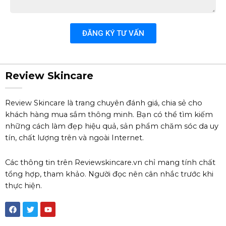
tư
vấn
(Nếu
ĐĂNG KÝ TƯ VẤN
có)
Review Skincare
Review Skincare là trang chuyên đánh giá, chia sẻ cho
khách hàng mua sắm thông minh. Bạn có thể tìm kiếm
những cách làm đẹp hiệu quả, sản phẩm chăm sóc da uy
tín, chất lượng trên và ngoài Internet.
Các thông tin trên Reviewskincare.vn chỉ mang tính chất
tổng hợp, tham khảo. Người đọc nên cân nhắc trước khi
thực hiện.
F
T
Y
a
w
o
c
i
u