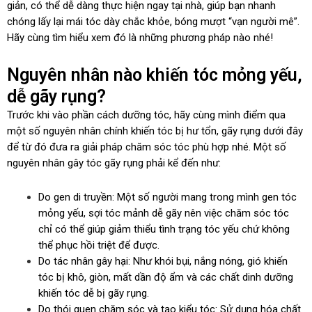
giản, có thể dễ dàng thực hiện ngay tại nhà, giúp bạn nhanh
chóng lấy lại mái tóc dày chắc khỏe, bóng mượt “vạn người mê”.
Hãy cùng tìm hiểu xem đó là những phương pháp nào nhé!
Nguyên nhân nào khiến tóc mỏng yếu,
dễ gãy rụng?
Trước khi vào phần cách dưỡng tóc, hãy cùng mình điểm qua
một số nguyên nhân chính khiến tóc bị hư tổn, gãy rụng dưới đây
để từ đó đưa ra giải pháp chăm sóc tóc phù hợp nhé. Một số
nguyên nhân gây tóc gãy rụng phải kể đến như:
Do gen di truyền: Một số người mang trong mình gen tóc
mỏng yếu, sợi tóc mảnh dễ gãy nên việc chăm sóc tóc
chỉ có thể giúp giảm thiểu tình trạng tóc yếu chứ không
thể phục hồi triệt để được.
Do tác nhân gây hại: Như khói bụi, nắng nóng, gió khiến
tóc bị khô, giòn, mất dần độ ẩm và các chất dinh dưỡng
khiến tóc dễ bị gãy rụng.
Do thói quen chăm sóc và tạo kiểu tóc: Sử dụng hóa chất