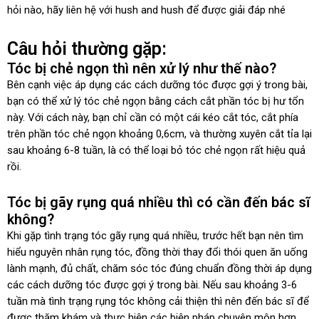
hỏi nào, hãy liên hệ với hush and hush để được giải đáp nhé
Câu hỏi thường gặp:
Tóc bị chẻ ngọn thì nên xử lý như thế nào?
Bên cạnh việc áp dụng các cách dưỡng tóc được gợi ý trong bài,
bạn có thể xử lý tóc chẻ ngọn bằng cách cắt phần tóc bị hư tổn
này. Với cách này, bạn chỉ cần có một cái kéo cắt tóc, cắt phía
trên phần tóc chẻ ngọn khoảng 0,6cm, và thường xuyên cắt tỉa lại
sau khoảng 6-8 tuần, là có thể loại bỏ tóc chẻ ngọn rất hiệu quả
rồi.
Tóc bị gãy rụng quá nhiều thì có cần đến bác sĩ
không?
Khi gặp tình trạng tóc gãy rụng quá nhiều, trước hết bạn nên tìm
hiểu nguyên nhân rụng tóc, đồng thời thay đổi thói quen ăn uống
lành mạnh, đủ chất, chăm sóc tóc đúng chuẩn đồng thời áp dụng
các cách dưỡng tóc được gợi ý trong bài. Nếu sau khoảng 3-6
tuần mà tình trạng rụng tóc không cải thiện thì nên đến bác sĩ để
được thăm khám và thực hiện các biện pháp chuyên môn hơn.