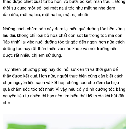
thảo dược chiết xuất từ bồ hòn, vỏ bưởi, bồ kết, mần trầu…. Đồng
thời sử dụng một số loại mặt nạ ủ tóc như mặt nạ nha đam –
dầu dừa, mặt nạ bia, mặt nạ bơ, mặt nạ chuối…
Những cách chăm sóc này đem lại hiệu quả dưỡng tóc bền vững,
lâu dài, không chỉ loại bỏ hóa chất còn sót lại trong tóc mà còn
“lập trình” lại việc nuôi dưỡng tóc từ gốc đến ngọn, hơn nữa cách
dưỡng tóc này rất thân thiện với sức khỏe và môi trường nên
được rất nhiều chị em sử dụng.
Tuy nhiên, phương pháp này đòi hỏi sự kiên trì và thời gian để
thấy được kết quả. Hơn nữa, người thực hiện cũng cần biết cách
chọn nguyên liệu sạch và kết hợp chúng sao cho đem lại hiệu
quả chăm sóc tóc tốt nhất. Vì vậy, nếu có ý định dưỡng tóc bằng
nguyên liệu tự nhiên thì bạn nên tìm hiểu thật kỹ trước khi bắt đầu
nhé.