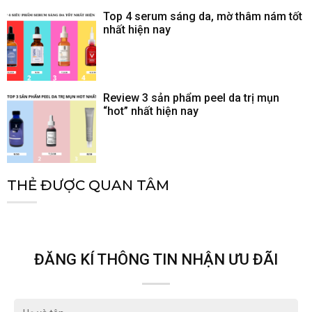
Top 4 serum sáng da, mờ thâm nám tốt
nhất hiện nay
Review 3 sản phẩm peel da trị mụn
“hot” nhất hiện nay
THẺ ĐƯỢC QUAN TÂM
ĐĂNG KÍ THÔNG TIN NHẬN ƯU ĐÃI
Họ