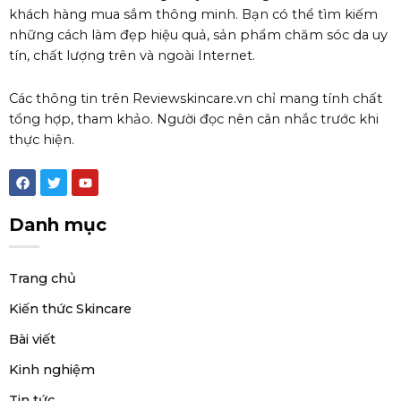
khách hàng mua sắm thông minh. Bạn có thể tìm kiếm
những cách làm đẹp hiệu quả, sản phẩm chăm sóc da uy
tín, chất lượng trên và ngoài Internet.
Các thông tin trên Reviewskincare.vn chỉ mang tính chất
tổng hợp, tham khảo. Người đọc nên cân nhắc trước khi
thực hiện.
F
T
Y
a
w
o
c
i
u
e
t
t
Danh mục
b
t
u
o
e
b
o
r
e
k
Trang chủ
Kiến thức Skincare
Bài viết
Kinh nghiệm
Tin tức