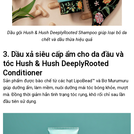
Dầu gội Hush & Hush DeeplyRooted Shampoo giúp loại bỏ da
chết và dầu thừa hiệu quả
3. Dầu xả siêu cấp ẩm cho da đầu và
tóc Hush & Hush DeeplyRooted
Conditioner
Sản phẩm được bào chế từ các hạt LipoBead™ và Bơ Murumuru
giúp dưỡng ẩm, làm mềm, nuôi dưỡng mái tóc bóng khỏe, mượt
mà. Đồng thời giảm hẳn tình trạng tóc rụng, khô rối chỉ sau lần
đầu tiên sử dụng.