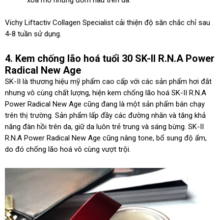
xoá mờ những đốm nâu trên da.
Vichy Liftactiv Collagen Specialist cải thiện độ săn chắc chỉ sau
4-8 tuần sử dụng.
4. Kem chống lão hoá tuổi 30 SK-II R.N.A Power
Radical New Age
SK-II là thương hiệu mỹ phẩm cao cấp với các sản phẩm hơi đắt
nhưng vô cùng chất lượng, hiện kem chống lão hoá SK-II R.N.A
Power Radical New Age cũng đang là một sản phẩm bán chạy
trên thị trường. Sản phẩm lấp đầy các đường nhăn và tăng khả
năng đàn hồi trên da, giữ da luôn trẻ trung và sáng bừng. SK-II
R.N.A Power Radical New Age cũng nâng tone, bổ sung độ ẩm,
do đó chống lão hoá vô cùng vượt trội.