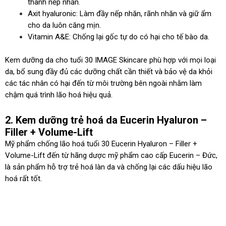
thành nếp nhăn.
Axit hyaluronic: Làm đầy nếp nhăn, rãnh nhăn và giữ ẩm
cho da luôn căng mịn.
Vitamin A&E: Chống lại gốc tự do có hại cho tế bào da.
Kem dưỡng da cho tuổi 30 IMAGE Skincare phù hợp với mọi loại
da, bổ sung đầy đủ các dưỡng chất cần thiết và bảo vệ da khỏi
các tác nhân có hại đến từ môi trường bên ngoài nhằm làm
chậm quá trình lão hoá hiệu quả.
2. Kem dưỡng trẻ hoá da Eucerin Hyaluron –
Filler + Volume-Lift
Mỹ phẩm chống lão hoá tuổi 30 Eucerin Hyaluron – Filler +
Volume-Lift đến từ hãng dược mỹ phẩm cao cấp Eucerin – Đức,
là sản phẩm hỗ trợ trẻ hoá làn da và chống lại các dấu hiệu lão
hoá rất tốt.