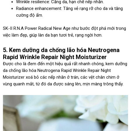
Wrinkle resilience: Căng da, hạn chế nếp nhăn.
Radiance enhancement: Tăng vẻ rạng rỡ cho da và tăng
cường độ ẩm.
SK-II R.N.A Power Radical New Age như bước đột phá mới trong
việc làm đẹp, giúp làn da bạn tươi trẻ, rạng ngời hơn.
5. Kem dưỡng da chống lão hóa Neutrogena
Rapid Wrinkle Repair Night Moisturizer
Được cho là đem đến một hiệu quả rất nhanh chóng, kem dưỡng
da chống lão hóa Neutrogena Rapid Wrinkle Repair Night
Moisturizer xoá bỏ các nếp nhăn ở trán, các vệt chân chim ở
vùng quanh mắt, từ đó da được sáng lên, mịn màng trông thấy.