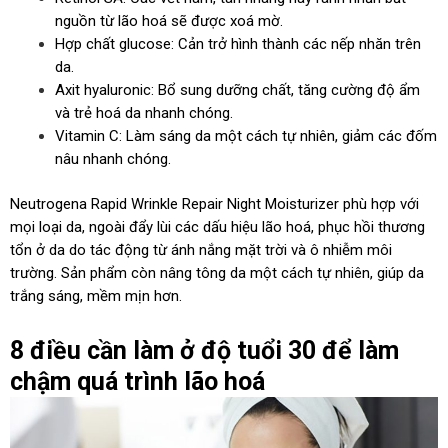
nguồn từ lão hoá sẽ được xoá mờ.
Hợp chất glucose: Cản trở hình thành các nếp nhăn trên
da.
Axit hyaluronic: Bổ sung dưỡng chất, tăng cường độ ẩm
và trẻ hoá da nhanh chóng.
Vitamin C: Làm sáng da một cách tự nhiên, giảm các đốm
nâu nhanh chóng.
Neutrogena Rapid Wrinkle Repair Night Moisturizer phù hợp với
mọi loại da, ngoài đẩy lùi các dấu hiệu lão hoá, phục hồi thương
tổn ở da do tác động từ ánh nắng mặt trời và ô nhiễm môi
trường. Sản phẩm còn nâng tông da một cách tự nhiên, giúp da
trắng sáng, mềm mịn hơn.
8 điều cần làm ở độ tuổi 30 để làm
chậm quá trình lão hoá