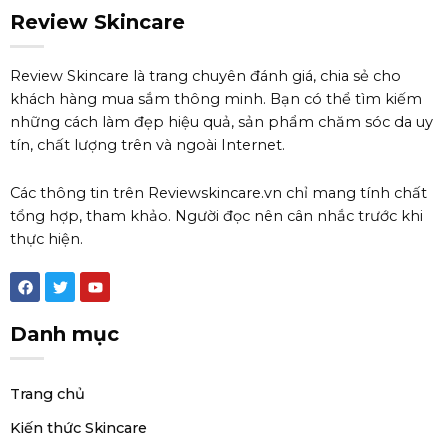
Review Skincare
Review Skincare là trang chuyên đánh giá, chia sẻ cho
khách hàng mua sắm thông minh. Bạn có thể tìm kiếm
những cách làm đẹp hiệu quả, sản phẩm chăm sóc da uy
tín, chất lượng trên và ngoài Internet.
Các thông tin trên Reviewskincare.vn chỉ mang tính chất
tổng hợp, tham khảo. Người đọc nên cân nhắc trước khi
thực hiện.
F
T
Y
a
w
o
c
i
u
e
t
t
Danh mục
b
t
u
o
e
b
o
r
e
k
Trang chủ
Kiến thức Skincare