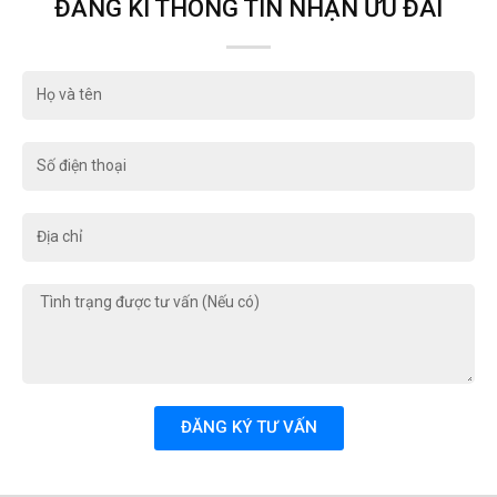
ĐĂNG KÍ THÔNG TIN NHẬN ƯU ĐÃI
Họ
và
tên
Số
điện
thoại
Địa
chỉ
Tình
trạng
được
tư
vấn
(Nếu
ĐĂNG KÝ TƯ VẤN
có)