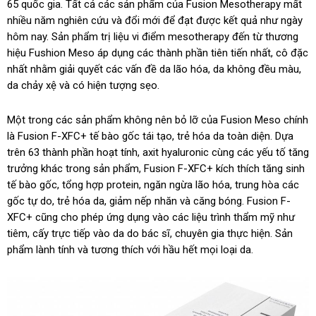
65 quốc gia. Tất cả các sản phẩm của Fusion Mesotherapy mất
nhiều năm nghiên cứu và đổi mới để đạt được kết quả như ngày
hôm nay. Sản phẩm trị liệu vi điểm mesotherapy đến từ thương
hiệu Fushion Meso áp dụng các thành phần tiên tiến nhất, cô đặc
nhất nhằm giải quyết các vấn đề da lão hóa, da không đều màu,
da chảy xệ và có hiện tượng sẹo.
Một trong các sản phẩm không nên bỏ lỡ của Fusion Meso chính
là Fusion F-XFC+ tế bào gốc tái tạo, trẻ hóa da toàn diện. Dựa
trên 63 thành phần hoạt tính, axit hyaluronic cùng các yếu tố tăng
trưởng khác trong sản phẩm, Fusion F-XFC+ kích thích tăng sinh
tế bào gốc, tổng hợp protein, ngăn ngừa lão hóa, trung hòa các
gốc tự do, trẻ hóa da, giảm nếp nhăn và căng bóng. Fusion F-
XFC+ cũng cho phép ứng dụng vào các liệu trình thẩm mỹ như
tiêm, cấy trực tiếp vào da do bác sĩ, chuyên gia thực hiện. Sản
phẩm lành tính và tương thích với hầu hết mọi loại da.