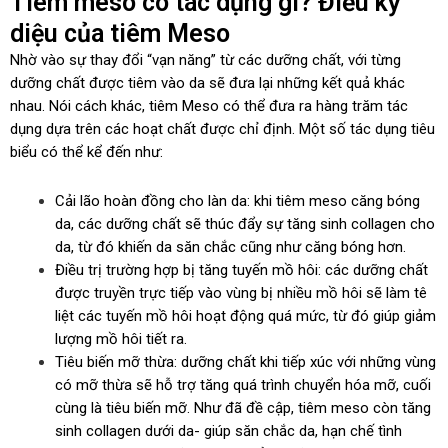
Tiêm meso có tác dụng gì? Điều kỳ
diệu của tiêm Meso
Nhờ vào sự thay đổi “vạn năng” từ các dưỡng chất, với từng
dưỡng chất được tiêm vào da sẽ đưa lại những kết quả khác
nhau. Nói cách khác, tiêm Meso có thể đưa ra hàng trăm tác
dụng dựa trên các hoạt chất được chỉ định. Một số tác dụng tiêu
biểu có thể kể đến như:
Cải lão hoàn đồng cho làn da: khi tiêm meso căng bóng
da, các dưỡng chất sẽ thúc đẩy sự tăng sinh collagen cho
da, từ đó khiến da săn chắc cũng như căng bóng hơn.
Điều trị trường hợp bị tăng tuyến mồ hôi: các dưỡng chất
được truyền trực tiếp vào vùng bị nhiều mồ hôi sẽ làm tê
liệt các tuyến mồ hôi hoạt động quá mức, từ đó giúp giảm
lượng mồ hôi tiết ra.
Tiêu biến mỡ thừa: dưỡng chất khi tiếp xúc với những vùng
có mỡ thừa sẽ hỗ trợ tăng quá trình chuyển hóa mỡ, cuối
cùng là tiêu biến mỡ. Như đã đề cập, tiêm meso còn tăng
sinh collagen dưới da- giúp săn chắc da, hạn chế tình