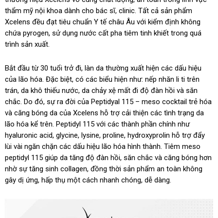
thẩm mỹ nội khoa dành cho bác sĩ, clinic. Tất cả sản phẩm
Xcelens đều đạt tiêu chuẩn Y tế châu Âu với kiểm định không
chứa pyrogen, sử dụng nước cất pha tiêm tinh khiết trong quá
trình sản xuất.
Bắt đầu từ 30 tuổi trở đi, làn da thường xuất hiện các dấu hiệu
của lão hóa. Đặc biệt, có các biểu hiện như: nếp nhăn li ti trên
trán, da khô thiếu nước, da chảy xệ mất đi độ đàn hồi và săn
chắc. Do đó, sự ra đời của Peptidyal 115 – meso cocktail trẻ hóa
và căng bóng da của Xcelens hỗ trợ cải thiện các tình trạng da
lão hóa kể trên. Peptidyl 115 với các thành phần chính như
hyaluronic acid, glycine, lysine, proline, hydroxyprolin hỗ trợ đẩy
lùi vài ngăn chặn các dấu hiệu lão hóa hình thành. Tiêm meso
peptidyl 115 giúp da tăng độ đàn hồi, săn chắc và căng bóng hơn
nhờ sự tăng sinh collagen, đồng thời sản phẩm an toàn không
gây dị ứng, hấp thụ một cách nhanh chóng, dễ dàng.