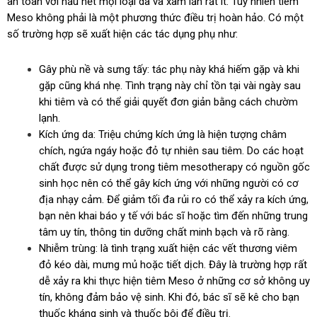
an toàn với hầu hết mọi loại da và xâm lấn rất ít. Tuy nhiên tiêm
Meso không phải là một phương thức điều trị hoàn hảo. Có một
số trường hợp sẽ xuất hiện các tác dụng phụ như:
Gây phù nề và sưng tấy: tác phụ này khá hiếm gặp và khi
gặp cũng khá nhẹ. Tình trạng này chỉ tồn tại vài ngày sau
khi tiêm và có thể giải quyết đơn giản bằng cách chườm
lạnh.
Kích ứng da: Triệu chứng kích ứng là hiện tượng châm
chích, ngứa ngáy hoặc đỏ tự nhiên sau tiêm. Do các hoạt
chất được sử dụng trong tiêm mesotherapy có nguồn gốc
sinh học nên có thể gây kích ứng với những người có cơ
địa nhạy cảm. Để giảm tối đa rủi ro có thể xảy ra kích ứng,
bạn nên khai báo y tế với bác sĩ hoặc tìm đến những trung
tâm uy tín, thông tin dưỡng chất minh bạch và rõ ràng.
Nhiễm trùng: là tình trạng xuất hiện các vết thương viêm
đỏ kéo dài, mưng mủ hoặc tiết dịch. Đây là trường hợp rất
dễ xảy ra khi thực hiện tiêm Meso ở những cơ sở không uy
tín, không đảm bảo vệ sinh. Khi đó, bác sĩ sẽ kê cho bạn
thuốc kháng sinh và thuốc bôi để điều trị.