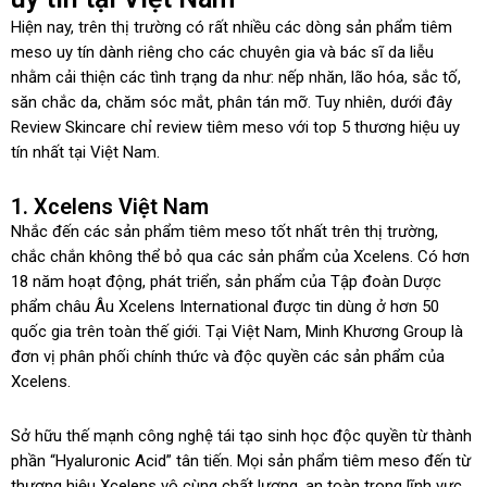
Hiện nay, trên thị trường có rất nhiều các dòng sản phẩm tiêm
meso uy tín dành riêng cho các chuyên gia và bác sĩ da liễu
nhằm cải thiện các tình trạng da như: nếp nhăn, lão hóa, sắc tố,
săn chắc da, chăm sóc mắt, phân tán mỡ. Tuy nhiên, dưới đây
Review Skincare chỉ review tiêm meso với top 5 thương hiệu uy
tín nhất tại Việt Nam.
1. Xcelens Việt Nam
Nhắc đến các sản phẩm tiêm meso tốt nhất trên thị trường,
chắc chắn không thể bỏ qua các sản phẩm của Xcelens. Có hơn
18 năm hoạt động, phát triển, sản phẩm của Tập đoàn Dược
phẩm châu Âu Xcelens International được tin dùng ở hơn 50
quốc gia trên toàn thế giới. Tại Việt Nam, Minh Khương Group là
đơn vị phân phối chính thức và độc quyền các sản phẩm của
Xcelens.
Sở hữu thế mạnh công nghệ tái tạo sinh học độc quyền từ thành
phần “Hyaluronic Acid” tân tiến. Mọi sản phẩm tiêm meso đến từ
thương hiệu Xcelens vô cùng chất lượng, an toàn trong lĩnh vực