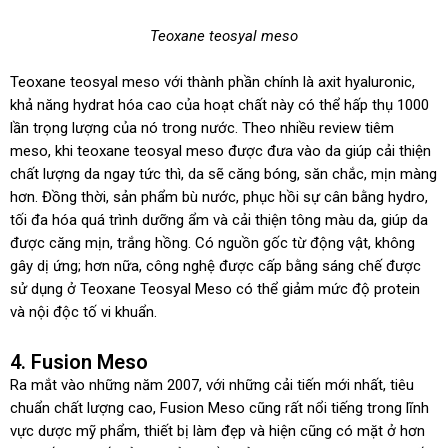
Teoxane teosyal meso
Teoxane teosyal meso với thành phần chính là axit hyaluronic,
khả năng hydrat hóa cao của hoạt chất này có thể hấp thụ 1000
lần trọng lượng của nó trong nước. Theo nhiều review tiêm
meso, khi teoxane teosyal meso được đưa vào da giúp cải thiện
chất lượng da ngay tức thì, da sẽ căng bóng, săn chắc, mịn màng
hơn. Đồng thời, sản phẩm bù nước, phục hồi sự cân bằng hydro,
tối đa hóa quá trình dưỡng ẩm và cải thiện tông màu da, giúp da
được căng mịn, trắng hồng. Có nguồn gốc từ động vật, không
gây dị ứng; hơn nữa, công nghệ được cấp bằng sáng chế được
sử dụng ở Teoxane Teosyal Meso có thể giảm mức độ protein
và nội độc tố vi khuẩn.
4. Fusion Meso
Ra mắt vào những năm 2007, với những cải tiến mới nhất, tiêu
chuẩn chất lượng cao, Fusion Meso cũng rất nổi tiếng trong lĩnh
vực dược mỹ phẩm, thiết bị làm đẹp và hiện cũng có mặt ở hơn