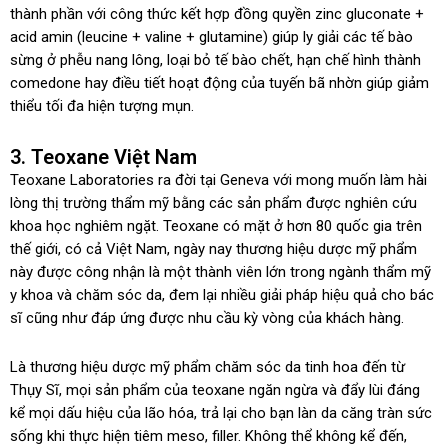
thành phần với công thức kết hợp đồng quyền zinc gluconate +
acid amin (leucine + valine + glutamine) giúp ly giải các tế bào
sừng ở phễu nang lông, loại bỏ tế bào chết, hạn chế hình thành
comedone hay điều tiết hoạt động của tuyến bã nhờn giúp giảm
thiểu tối đa hiện tượng mụn.
3. Teoxane Việt Nam
Teoxane Laboratories ra đời tại Geneva với mong muốn làm hài
lòng thị trường thẩm mỹ bằng các sản phẩm được nghiên cứu
khoa học nghiêm ngặt. Teoxane có mặt ở hơn 80 quốc gia trên
thế giới, có cả Việt Nam, ngày nay thương hiệu dược mỹ phẩm
này được công nhận là một thành viên lớn trong ngành thẩm mỹ
y khoa và chăm sóc da, đem lại nhiều giải pháp hiệu quả cho bác
sĩ cũng như đáp ứng được nhu cầu kỳ vòng của khách hàng.
Là thương hiệu dược mỹ phẩm chăm sóc da tinh hoa đến từ
Thụy Sĩ, mọi sản phẩm của teoxane ngăn ngừa và đẩy lùi đáng
kể mọi dấu hiệu của lão hóa, trả lại cho bạn làn da căng tràn sức
sống khi thực hiện tiêm meso, filler. Không thể không kể đến,