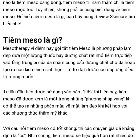
nào là tiêm meso căng bóng, tiêm meso trị nám thậm chí là tiêm
meso mọc tóc. Tuy nhiên, không phải ai cũng biết đúng về tiêm
meso. Để hiểu tiêm meso là gì, bạn hãy cùng Review Skincare tìm
hiểu nhé!
Tiêm meso là gì?
Mesotherapy vi điểm hay gọi tắt tiêm Meso là phương pháp làm
đẹp đưa một lượng thuốc hay dưỡng chất rất nhỏ tiêm trực tiếp
vào tầng trung bì của da nhằm cung cấp dưỡng chất cho da hoặc
tạo ra các kích thích sinh học. Từ đó đạt được các đáp ứng điều
trị mong muốn.
Từ lần đầu tiên được sử dụng vào năm 1952 thì hiện nay, tiêm
meso đã được xem là một trong những “phương pháp vàng” khi
có thể tạo ra những phép màu về mặt làm đẹp khi kết hợp với
các phương thức thẩm mỹ khác.
Với câu hỏi tiêm meso có tốt không, thì các chuyên gia đã khẳng
định là “có”. Nhìn chung, tiêm meso sẽ hiệu quả hơn rất nhiều do