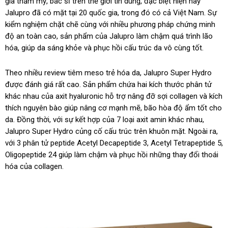
gia thẩm mỹ, bác sĩ trên thế giới tin dùng, đặc biệt hiện nay
Jalupro đã có mặt tại 20 quốc gia, trong đó có cả Việt Nam. Sự
kiểm nghiệm chặt chẽ cùng với nhiều phương pháp chứng minh
độ an toàn cao, sản phẩm của Jalupro làm chậm quá trình lão
hóa, giúp da sáng khỏe và phục hồi cấu trúc da vô cùng tốt.
Theo nhiều review tiêm meso trẻ hóa da, Jalupro Super Hydro
được đánh giá rất cao. Sản phẩm chứa hai kích thước phân tử
khác nhau của axit hyaluronic hỗ trợ nâng đỡ sợi collagen và kích
thích nguyên bào giúp nâng cơ mạnh mẽ, bão hòa độ ẩm tốt cho
da. Đồng thời, với sự kết hợp của 7 loại axit amin khác nhau,
Jalupro Super Hydro củng cố cấu trúc trên khuôn mặt. Ngoài ra,
với 3 phân tử peptide Acetyl Decapeptide 3, Acetyl Tetrapeptide 5,
Oligopeptide 24 giúp làm chậm và phục hồi những thay đổi thoái
hóa của collagen.