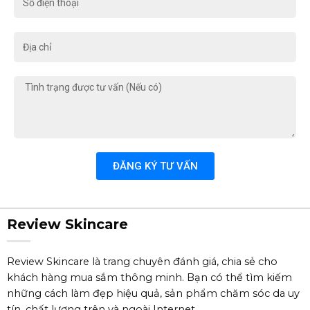
điện
thoại
Địa
chỉ
Tình
trạng
được
tư
vấn
(Nếu
ĐĂNG KÝ TƯ VẤN
có)
Review Skincare
Review Skincare là trang chuyên đánh giá, chia sẻ cho
khách hàng mua sắm thông minh. Bạn có thể tìm kiếm
những cách làm đẹp hiệu quả, sản phẩm chăm sóc da uy
tín, chất lượng trên và ngoài Internet.