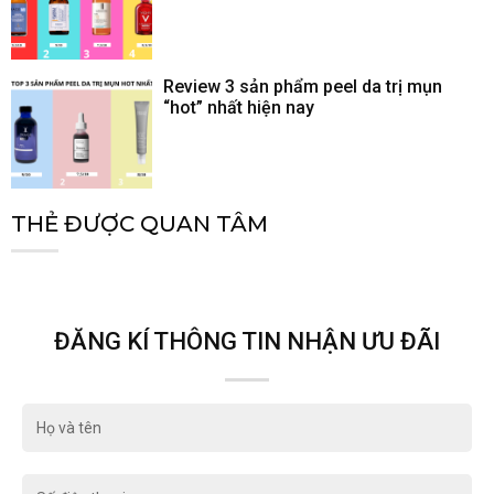
Review 3 sản phẩm peel da trị mụn
“hot” nhất hiện nay
THẺ ĐƯỢC QUAN TÂM
ĐĂNG KÍ THÔNG TIN NHẬN ƯU ĐÃI
Họ
và
tên
Số