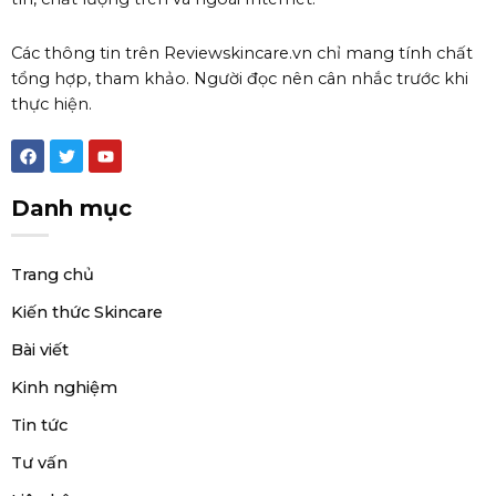
Các thông tin trên Reviewskincare.vn chỉ mang tính chất
tổng hợp, tham khảo. Người đọc nên cân nhắc trước khi
thực hiện.
F
T
Y
a
w
o
c
i
u
e
t
t
Danh mục
b
t
u
o
e
b
o
r
e
k
Trang chủ
Kiến thức Skincare
Bài viết
Kinh nghiệm
Tin tức
Tư vấn