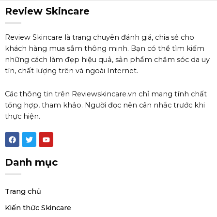
Review Skincare
Review Skincare là trang chuyên đánh giá, chia sẻ cho
khách hàng mua sắm thông minh. Bạn có thể tìm kiếm
những cách làm đẹp hiệu quả, sản phẩm chăm sóc da uy
tín, chất lượng trên và ngoài Internet.
Các thông tin trên Reviewskincare.vn chỉ mang tính chất
tổng hợp, tham khảo. Người đọc nên cân nhắc trước khi
thực hiện.
F
T
Y
a
w
o
c
i
u
e
t
t
Danh mục
b
t
u
o
e
b
o
r
e
k
Trang chủ
Kiến thức Skincare