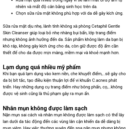
nhiên và mất độ cân bằng sinh học trên da.
Chọn sữa rửa mặt không phù hợp với da dễ gây kích ứng.
Sữa rửa mặt dịu nhẹ, lành tính không xà phòng Cetaphil Gentle
Skin Cleanser giúp loại bỏ nhẹ nhàng bụi bẩn, lớp trang điểm
nhưng không ảnh hưởng đến da. Sản phẩm không làm da bạn bị
khô ráp, không gây kích ứng cho da, còn giữ được độ ẩm cần
thiết để cho da được mịn màng, mềm mại và khoẻ mạnh hơn.
Lạm dụng quá nhiều mỹ phẩm
Khi bạn quá lạm dụng vào kem nền, che khuyết điểm,…sẽ gây cho
da bị bít tắc, tạo điều kiện thuận lợi để vi khuẩn C.acnes phát
triển. Hay những dụng cụ trang điểm như bông phấn, cọ,…không
được vệ sinh cũng là thủ phạm gây ra mụn ẩn.
Nhân mụn không được làm sạch
Nặn mụn sai cách và nhân mụn không được làm sạch có thể lây
lan dưới da tác động đến các vùng lân cận khiến da dễ dàng bị
mụn viêm. Hay việc thường xuyên đến spa nặn mụn nhưng không