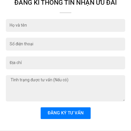
ĐĂNG KÍ THÔNG TIN NHẬN ƯU ĐÃI
Họ
và
tên
Số
điện
thoại
Địa
chỉ
Tình
trạng
được
tư
vấn
(Nếu
ĐĂNG KÝ TƯ VẤN
có)