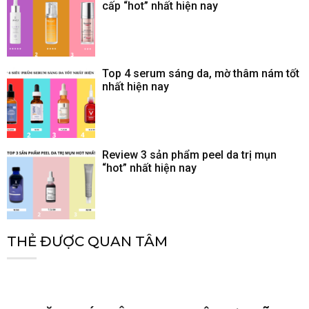
cấp “hot” nhất hiện nay
Top 4 serum sáng da, mờ thâm nám tốt
nhất hiện nay
Review 3 sản phẩm peel da trị mụn
“hot” nhất hiện nay
THẺ ĐƯỢC QUAN TÂM