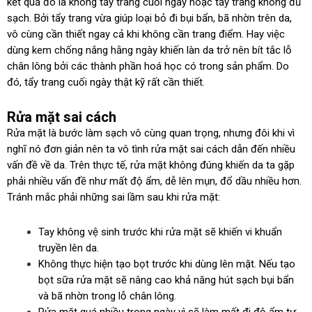
kết quả đó là không tẩy trang cuối ngày hoặc tẩy trang không đủ
sạch. Bởi tẩy trang vừa giúp loại bỏ đi bụi bẩn, bã nhờn trên da,
vô cùng cần thiết ngay cả khi không cần trang điểm. Hay việc
dùng kem chống nắng hằng ngày khiến làn da trở nên bít tắc lỗ
chân lông bởi các thành phần hoá học có trong sản phẩm. Do
đó, tẩy trang cuối ngày thật kỹ rất cần thiết.
Rửa mặt sai cách
Rửa mặt là bước làm sạch vô cùng quan trọng, nhưng đôi khi vì
nghĩ nó đơn giản nên ta vô tình rửa mặt sai cách dẫn đến nhiều
vấn đề về da. Trên thực tế, rửa mặt không đúng khiến da ta gặp
phải nhiều vấn đề như mất độ ẩm, dễ lên mụn, đổ dầu nhiều hơn.
Tránh mắc phải những sai lầm sau khi rửa mặt:
Tay không vệ sinh trước khi rửa mặt sẽ khiến vi khuẩn
truyền lên da.
Không thực hiện tạo bọt trước khi dùng lên mặt. Nếu tạo
bọt sữa rửa mặt sẽ nâng cao khả năng hút sạch bụi bẩn
và bã nhờn trong lỗ chân lông.
Rửa mặt quá nhiều trong ngày vì sẽ làm mất đi độ ẩm tự