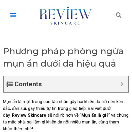
Skip
to
Tì
Menu
content
ki
Phương pháp phòng ngừa
mụn ẩn dưới da hiệu quả
Contents
Mụn ẩn là một trong các tác nhân gây hại khiến da trở nên kém
sắc, sần sùi, gây thiếu tự tin trong giao tiếp. Bài viết dưới
đây,
Review Skincare
sẽ nói rõ hơn về “
Mụn ẩn là gì?
” và chúng
ta mắc phải sai lầm gì khiến da nổi nhiều mụn ẩn, cùng tham
khảo thêm nhé!