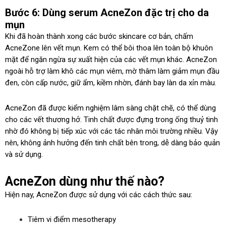
Bước 6: Dùng serum AcneZon đặc trị cho da
mụn
Khi đã hoàn thành xong các bước skincare cơ bản, chấm
AcneZone lên vết mụn. Kem có thể bôi thoa lên toàn bộ khuôn
mặt để ngăn ngừa sự xuất hiện của các vết mụn khác. AcneZon
ngoài hỗ trợ làm khô các mụn viêm, mờ thâm làm giảm mụn đầu
đen, còn cấp nước, giữ ẩm, kiềm nhờn, đánh bay làn da xỉn màu.
AcneZon đã được kiểm nghiệm lâm sàng chặt chẽ, có thể dùng
cho các vết thương hở. Tinh chất được đựng trong ống thuỷ tinh
nhờ đó không bị tiếp xúc với các tác nhân môi trường nhiều. Vậy
nên, không ảnh hưởng đến tinh chất bên trong, dễ dàng bảo quản
và sử dụng.
AcneZon dùng như thế nào?
Hiện nay, AcneZon được sử dụng với các cách thức sau:
Tiêm vi điểm mesotherapy