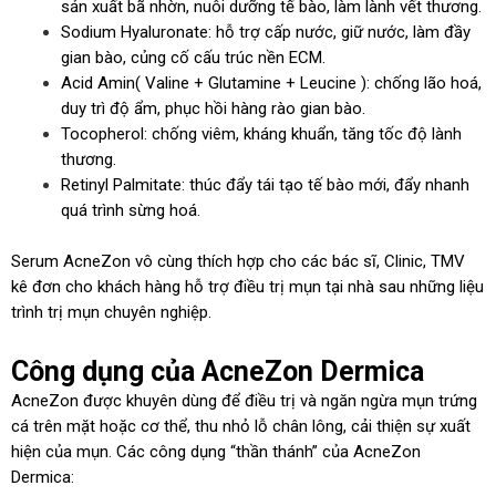
sản xuất bã nhờn, nuôi dưỡng tế bào, làm lành vết thương.
Sodium Hyaluronate: hỗ trợ cấp nước, giữ nước, làm đầy
gian bào, củng cố cấu trúc nền ECM.
Acid Amin( Valine + Glutamine + Leucine ): chống lão hoá,
duy trì độ ẩm, phục hồi hàng rào gian bào.
Tocopherol: chống viêm, kháng khuẩn, tăng tốc độ lành
thương.
Retinyl Palmitate: thúc đẩy tái tạo tế bào mới, đẩy nhanh
quá trình sừng hoá.
Serum AcneZon vô cùng thích hợp cho các bác sĩ, Clinic, TMV
kê đơn cho khách hàng hỗ trợ điều trị mụn tại nhà sau những liệu
trình trị mụn chuyên nghiệp.
Công dụng của AcneZon Dermica
AcneZon được khuyên dùng để điều trị và ngăn ngừa mụn trứng
cá trên mặt hoặc cơ thể, thu nhỏ lỗ chân lông, cải thiện sự xuất
hiện của mụn. Các
công dụng “thần thánh” của AcneZon
Dermica
: