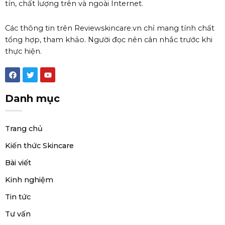
tín, chất lượng trên và ngoài Internet.
Các thông tin trên Reviewskincare.vn chỉ mang tính chất
tổng hợp, tham khảo. Người đọc nên cân nhắc trước khi
thực hiện.
F
T
Y
a
w
o
c
i
u
e
t
t
Danh mục
b
t
u
o
e
b
o
r
e
k
Trang chủ
Kiến thức Skincare
Bài viết
Kinh nghiệm
Tin tức
Tư vấn