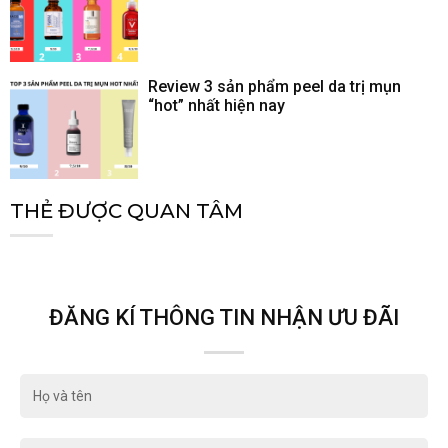
Review 3 sản phẩm peel da trị mụn
“hot” nhất hiện nay
THẺ ĐƯỢC QUAN TÂM
ĐĂNG KÍ THÔNG TIN NHẬN ƯU ĐÃI
Họ
và
tên