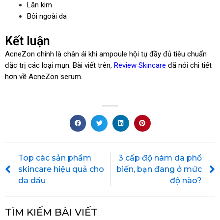
Lăn kim
Bôi ngoài da
Kết luận
AcneZon chính là chân ái khi ampoule hội tụ đầy đủ tiêu chuẩn
đặc trị các loại mụn. Bài viết trên,
Review Skincare
đã nói chi tiết
hơn về AcneZon serum.
Prev
Top các sản phẩm
3 cấp độ nám da phổ
skincare hiệu quả cho
biến, bạn đang ở mức
da dầu
độ nào?
TÌM KIẾM BÀI VIẾT