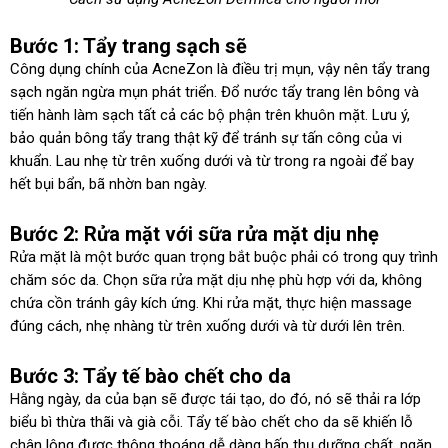
Bước 1: Tẩy trang sạch sẽ
Công dụng chính của AcneZon là điều trị mụn, vậy nên tẩy trang
sạch ngăn ngừa mụn phát triển. Đổ nước tẩy trang lên bông và
tiến hành làm sạch tất cả các bộ phận trên khuôn mặt. Lưu ý,
bảo quản bông tẩy trang thật kỹ để tránh sự tấn công của vi
khuẩn. Lau nhẹ từ trên xuống dưới và từ trong ra ngoài để bay
hết bụi bẩn, bã nhờn ban ngày.
Bước 2: Rửa mặt với sữa rửa mặt dịu nhẹ
Rửa mặt là một bước quan trọng bắt buộc phải có trong quy trình
chăm sóc da. Chọn sữa rửa mặt dịu nhẹ phù hợp với da, không
chứa cồn tránh gây kích ứng. Khi rửa mặt, thực hiện massage
đúng cách, nhẹ nhàng từ trên xuống dưới và từ dưới lên trên.
Bước 3: Tẩy tế bào chết cho da
Hằng ngày, da của bạn sẽ được tái tạo, do đó, nó sẽ thải ra lớp
biểu bì thừa thãi và già cỗi. Tẩy tế bào chết cho da sẽ khiến lỗ
chân lông được thông thoáng dễ dàng hấp thụ dưỡng chất, ngăn