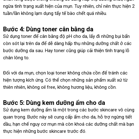
ngừa tình trạng xuất hiện của mụn. Tuy nhiên, chỉ nên thực hiện 2
tuần/lần không lạm dụng tẩy tế bào chết quá nhiều.
Bước 4: Dùng toner cân bằng da
Sử dụng toner để cân bằng độ pH cho da, lấy đi những bụi bẩn
còn sót lại trên da để dễ dàng hấp thụ những dưỡng chất ở các
bước dưỡng da sau. Hay toner cũng giúp cải thiện tình trạng lỗ
chân lông to.
Đối với da mụn, chọn loại toner không chứa cồn để tránh các
hiện tượng kích ứng. Có thể chọn những sản phẩm xuất xứ từ
thiên nhiên, không oil free, không hương liệu, không cồn.
Bước 5: Dùng kem dưỡng ẩm cho da
Sử dụng kem dưỡng ẩm là một trong các bước skincare vô cùng
quan trọng. Bước này sẽ cung cấp ẩm cho da, hỗ trợ ngừng tiết
dầu, hạn chế nguy cơ mụn mà còn khoá các dưỡng chất mà bạn
thực hiện những bước skincare trước đó.