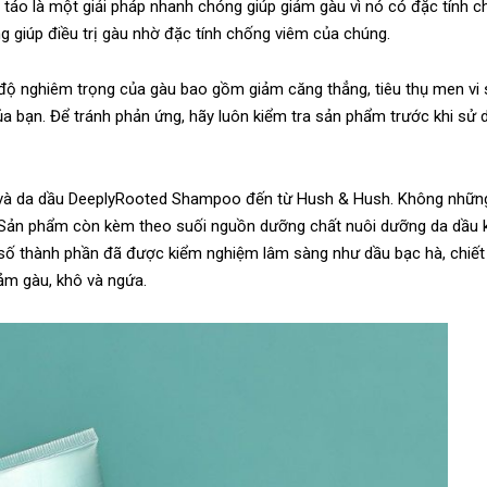
táo là một giải pháp nhanh chóng giúp giảm gàu vì nó có đặc tính 
g giúp điều trị gàu nhờ đặc tính chống viêm của chúng.
 nghiêm trọng của gàu bao gồm giảm căng thẳng, tiêu thụ men vi 
 bạn. Để tránh phản ứng, hãy luôn kiểm tra sản phẩm trước khi sử 
óc và da dầu DeeplyRooted Shampoo đến từ Hush & Hush. Không nhữ
c. Sản phẩm còn kèm theo suối nguồn dưỡng chất nuôi dưỡng da dầu
ột số thành phần đã được kiểm nghiệm lâm sàng như dầu bạc hà, chiết
ảm gàu, khô và ngứa.