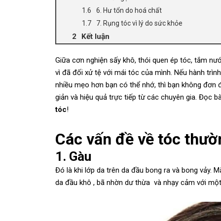
6. Hư tổn do hoá chất
7. Rụng tóc vì lý do sức khỏe
Kết luận
Giữa cơn nghiện sấy khô, thói quen ép tóc, tắm nướ
vì đã đối xử tệ với mái tóc của mình. Nếu hành tr
nhiều mẹo hơn bạn có thể nhớ, thì bạn không đơn đ
giản và hiệu quả trực tiếp từ các chuyên gia. Đọc 
tóc
!
Các vấn đề về tóc thườ
1. Gàu
Đó là khi lớp da trên da đầu bong ra và bong vảy. 
da đầu khô , bã nhờn dư thừa và nhạy cảm với mộ