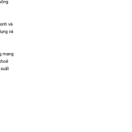
chống
sinh và
dụng và
ng mang
 khoẻ
 xuất