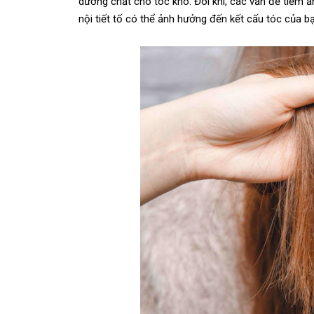
dưỡng chất cho tóc khô. Đôi khi, các vấn đề tiềm ẩ
nội tiết tố có thể ảnh hưởng đến kết cấu tóc của b