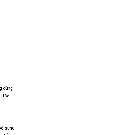
g dùng
u tóc
 bổ sung