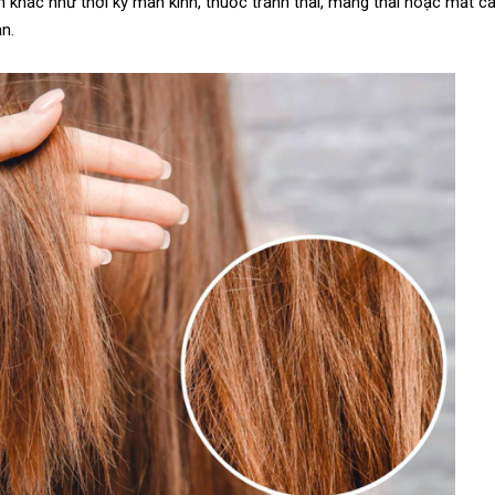
n khác như thời kỳ mãn kinh, thuốc tránh thai, mang thai hoặc mất c
ạn.