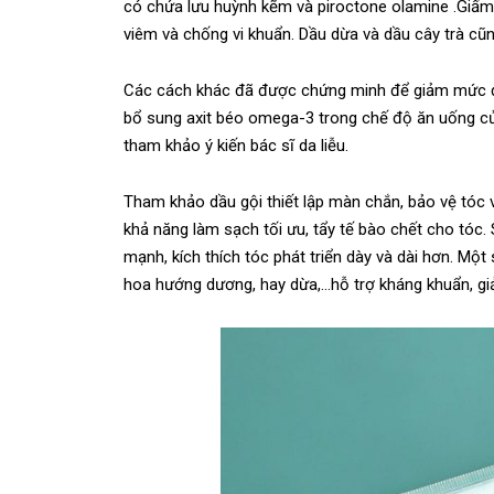
có chứa lưu huỳnh kẽm và piroctone olamine .Giấm 
viêm và chống vi khuẩn. Dầu dừa và dầu cây trà cũn
Các cách khác đã được chứng minh để giảm mức độ
bổ sung axit béo omega-3 trong chế độ ăn uống của
tham khảo ý kiến ​​bác sĩ da liễu.
Tham khảo dầu gội thiết lập màn chắn, bảo vệ t
khả năng làm sạch tối ưu, tẩy tế bào chết cho tó
mạnh, kích thích tóc phát triển dày và dài hơn. M
hoa hướng dương, hay dừa,…hỗ trợ kháng khuẩn, gi