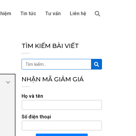
Tìm
ghiệm
Tin tức
Tư vấn
Liên hệ
kiếm
TÌM KIẾM BÀI VIẾT
Tìm
Tìm
kiếm
kiếm
NHẬN MÃ GIẢM GIÁ
Họ và tên
Số điện thoại