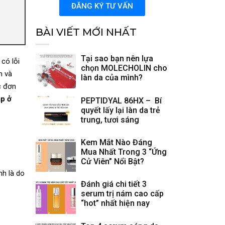
ĐĂNG KÝ TƯ VẤN
BÀI VIẾT MỚI NHẤT
Tại sao bạn nên lựa
có lỗi
chọn MOLECHOLIN cho
m và
làn da của mình?
c đơn
ặp ở
PEPTIDYAL 86HX – Bí
quyết lấy lại làn da trẻ
trung, tươi sáng
Kem Mắt Nào Đáng
Mua Nhất Trong 3 “Ứng
Cử Viên” Nổi Bật?
nh là do
Đánh giá chi tiết 3
serum trị nám cao cấp
“hot” nhất hiện nay