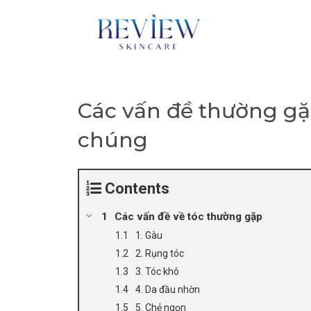
Skip
to
content
Các vấn đề thường gặp
chúng
Contents
Các vấn đề về tóc thường gặp
1. Gàu
2. Rụng tóc
3. Tóc khô
4. Da đầu nhờn
5. Chẻ ngọn