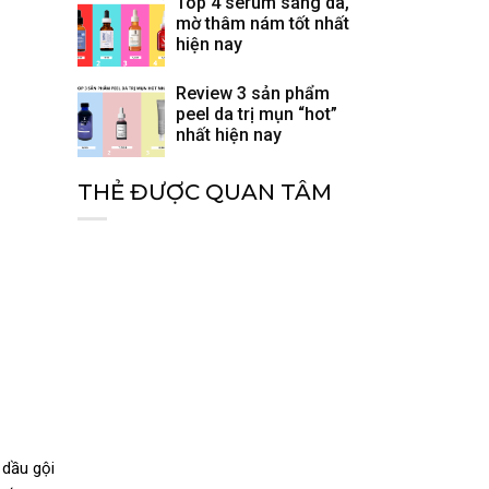
Top 4 serum sáng da,
mờ thâm nám tốt nhất
hiện nay
Review 3 sản phẩm
peel da trị mụn “hot”
nhất hiện nay
THẺ ĐƯỢC QUAN TÂM
 dầu gội