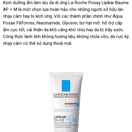
Kem dưỡng ẩm làm dịu da dị ứng La-Roche Posay Lipikar Baume
AP + M là một chọn lựa hoàn hảo cho những người sở hữu làn
nhạy cảm hay bị kích ứng. Với các thành phần chính như Aqua
Posae Filiformis, Niacinamide, Glycerin, bơ hạt mỡ…hỗ trợ cấp
ẩm cực tốt, cải thiện da khô căng khó chịu hay da bị trầy xước.
Công thức lành tính không hương liệu, không chứa cồn, da cực kỳ
nhạy cảm có thể sử dụng thoải mái.