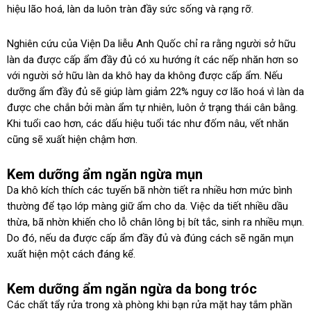
hiệu lão hoá, làn da luôn tràn đầy sức sống và rạng rỡ.
Nghiên cứu của Viện Da liễu Anh Quốc chỉ ra rằng người sở hữu
làn da được cấp ẩm đầy đủ có xu hướng ít các nếp nhăn hơn so
với người sở hữu làn da khô hay da không được cấp ẩm. Nếu
dưỡng ẩm đầy đủ sẽ giúp làm giảm 22% nguy cơ lão hoá vì làn da
được che chắn bởi màn ẩm tự nhiên, luôn ở trạng thái cân bằng.
Khi tuổi cao hơn, các dấu hiệu tuổi tác như đốm nâu, vết nhăn
cũng sẽ xuất hiện chậm hơn.
Kem dưỡng ẩm ngăn ngừa mụn
Da khô kích thích các tuyến bã nhờn tiết ra nhiều hơn mức bình
thường để tạo lớp màng giữ ẩm cho da. Việc da tiết nhiều dầu
thừa, bã nhờn khiến cho lỗ chân lông bị bít tắc, sinh ra nhiều mụn.
Do đó, nếu da được cấp ẩm đầy đủ và đúng cách sẽ ngăn mụn
xuất hiện một cách đáng kể.
Kem dưỡng ẩm ngăn ngừa da bong tróc
Các chất tẩy rửa trong xà phòng khi bạn rửa mặt hay tắm phần