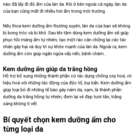
nào đã lấy đi độ ẩm của làn da. Khi ở bên ngoài cả ngày, làn da
của bạn cũng mất đi nhiều hơi ẩm trong môi trường.
Nếu thoa kem dưỡng ẩm thường xuyên, làn da của bạn sẽ không
bị bong tróc và bị khô. Sau khi tắm dùng kem dưỡng ẩm sẽ giúp
phục hồi màng ẩm tự nhiên, tạo một rào cản chống lại các tác
nhân gây hại và duy trì sự khỏe mạnh của làn da. Ngoài ra, kem
dưỡng ẩm còn giúp ngăn ngừa vẩy nến, bệnh chàm…
Kem dưỡng ẩm giúp da trắng hồng
Hỗ trợ bổ sung những thành phần có tác dụng chống oxy hoá, vô
hiệu hoá với những tác động của độc tố, bụi bẩn. Kem dưỡng ẩm
giúp loại bỏ đi những tế bào gây nám da, sạm, là thành phần
dưỡng da trắng hồng tự nhiên, đem lại vẻ đẹp tươi tắn, trắng
sáng không tì vết.
Bí quyết chọn kem dưỡng ẩm cho
từng loại da