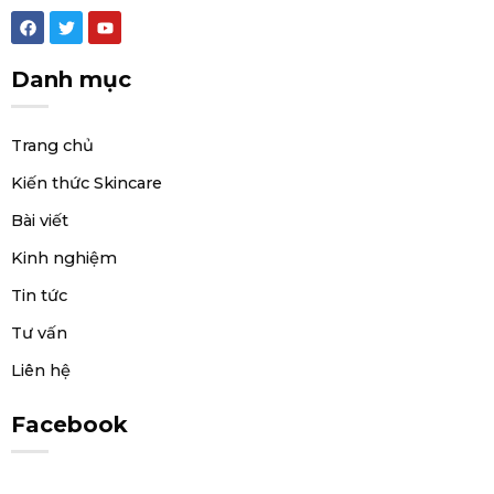
F
T
Y
a
w
o
c
i
u
e
t
t
Danh mục
b
t
u
o
e
b
o
r
e
k
Trang chủ
Kiến thức Skincare
Bài viết
Kinh nghiệm
Tin tức
Tư vấn
Liên hệ
Facebook