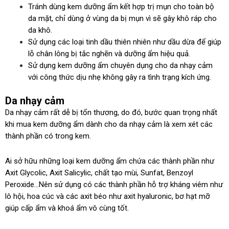
Tránh dùng kem dưỡng ẩm kết hợp trị mụn cho toàn bộ
da mặt, chỉ dùng ở vùng da bị mụn vì sẽ gây khô ráp cho
da khô.
Sử dụng các loại tinh dầu thiên nhiên như dầu dừa để giúp
lỗ chân lông bị tắc nghẽn và dưỡng ẩm hiệu quả.
Sử dụng kem dưỡng ẩm chuyên dụng cho da nhạy cảm
với công thức dịu nhẹ không gây ra tình trạng kích ứng.
Da nhạy cảm
Da nhạy cảm rất dễ bị tổn thương, do đó, bước quan trọng nhất
khi mua kem dưỡng ẩm dành cho da nhạy cảm là xem xét các
thành phần có trong kem.
Ai sở hữu những loại kem dưỡng ẩm chứa các thành phần như
Axit Glycolic, Axit Salicylic, chất tạo mùi, Sunfat, Benzoyl
Peroxide…Nên sử dụng có các thành phần hỗ trợ kháng viêm như
lô hội, hoa cúc và các axit béo như axit hyaluronic, bơ hạt mỡ
giúp cấp ẩm và khoá ẩm vô cùng tốt.